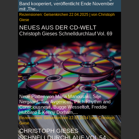
Band kooperiert, veröffentlicht Ende November
mit ‚The...
Rezensionen: Gelsenkirchen 22.04.2025 | von Christoph
Giese
NEUES AUS DER CD-WELT
Christoph Gieses Schnelldurchlauf Vol. 69
Neue Platten von Maria Manousaki, Silje
Nergaard, Tom Avgenicos, Pitch Rhythm and
Consciousness, Bugge Wesseltoft, Freddie
Hubbard & Kenny Dorham,...
Rezensionen: Gelsenkirchen 22.05.2024 | von Christoph
Giese
CHRISTOPH GIESES
SCHNELLDURCHLAUF VOL 54