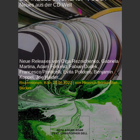
Neues aus der CD Welt
Neue Releases von Olga Reznichenko, Gabriela
Martina, Adam Forkelid, Fabian Dudek,
Francesco Ponticelli, Evita Polidoro, Benjamin
Koppel, Joe Haider...
Rezensionen: Köln 20.06.2022 | von Heinrich Brinkmöller-
Becker