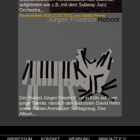
aufgetreten wie z.B. mit dem Subway Jazz
Orchestra,...
Rezensionen: Köln 21.02.2015 | von Stefan Pieper
Der Pianist Jürgen Friedrich traf in Köln auf zwei
junge Talente, nämlich den Bassisten David Helm
sowie Fabian Arends am Schlagzeug. Das
Album...
IMPRESSUM
KONTAKT
WERBUNG
NRWJAZZ E.V.