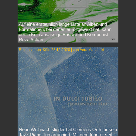
Auf eine erstaunlich lange Liste an Alben und
Formationen, bei denen er mitgewirkt hat, kann
der in Köln ansässige Bassist und Komponist
Reza Askari...
Rezensionen: Köln 23.12.2020 | von Vera Marzinski
Neun Weihnachtslieder hat Clemens Orth für sein
Jazz-Piano-Trio arrangiert. Mit dem führt er seit