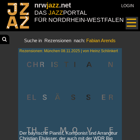
nrw
jazz
.net
LOGIN
DAS
JAZZ
PORTAL
FÜR NORDRHEIN-WESTFALEN
Suche in
Rezensionen
nach:
Fabian Arends
Rezensionen: München 08.11.2025 | von Heinz Schlinkert
Der bayrische Pianist, Komponist und Arrangeur
Christian Elsässer, der auch mit der WDR Big