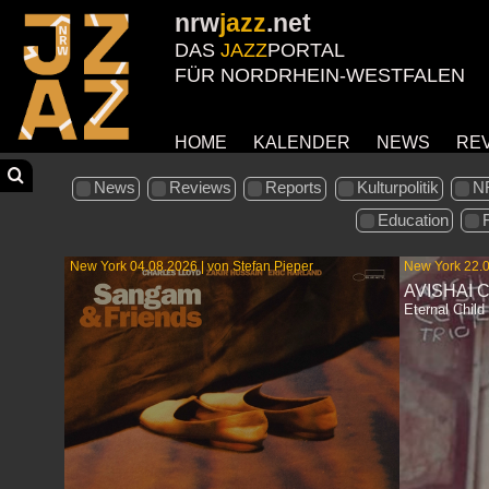
nrw
jazz
.net
DAS
JAZZ
PORTAL
FÜR NORDRHEIN-WESTFALEN
HOME
KALENDER
NEWS
RE
News
Reviews
Reports
Kulturpolitik
N
Education
New York 04.08.2026 | von Stefan Pieper
New York 22.0
AVISHAI 
Eternal Child