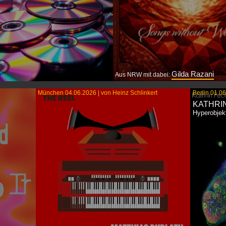
Gilda Razani
Aus NRW mit dabei:
München 04.06.2026 | von Heinz Schlinkert
Berlin 01.06
ses und Wiederentdeckungen
Eine Musik der feinen Übergänge
KATHRI
reira & Ricardo Bacelar feat.
atmosphärisch dicht, kulturell viel
, Black Dog Groove Society,
und gerade deshalb bemerkenswe
Hyperobjek
han-Max Wirth...
eigenständig.