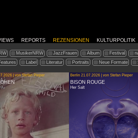
VIEWS
REPORTS
REZENSIONEN
KULTURPOLITIK
RW
MusikerNRW
JazzFrauen
Album
Festival
n
Features
Label
Literatur
Portraits
Neue Formate
7.2026 | von Stefan Pieper
Berlin 21.07.2026 | von Stefan Pieper
COHEN
BISON ROUGE
Her Salt