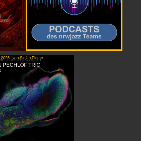
.2026 | von Stefan Pieper
:
N PECHLOF TRIO
schichtig
rt
t