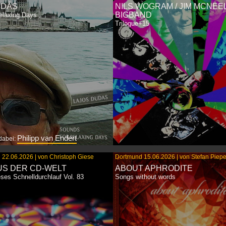
UDÁS
NILS WOGRAM / JIM MCNEEL
BIGBAND
elaxing Days
Trilogue+15
Philipp van Endert
dabei:
 22.06.2026 | von Christoph Giese
Dortmund 15.06.2026 | von Stefan Piepe
US DER CD-WELT
ABOUT APHRODITE
Wie ein Mythos der Jazzgeschich
 van Endert hat der ungarische
Sprung ins Großorchester wagt –
ses Schnelldurchlauf Vol. 83
Songs without words
t ein ebenbürtiges Gegenüber
seinen Atem zu verlieren