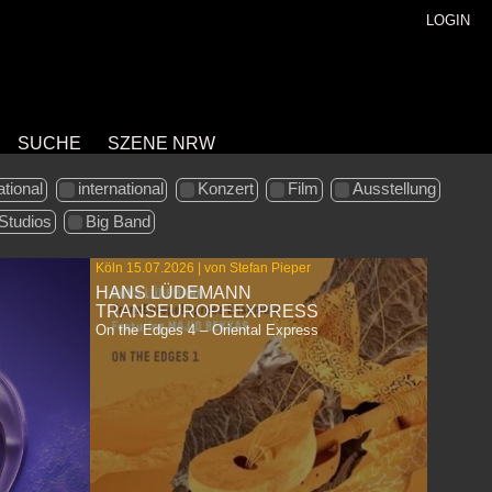
LOGIN
SUCHE
SZENE NRW
ational
international
Konzert
Film
Ausstellung
Studios
Big Band
Köln 15.07.2026 | von Stefan Pieper
HANS LÜDEMANN
TRANSEUROPEEXPRESS
On the Edges 4 – Oriental Express