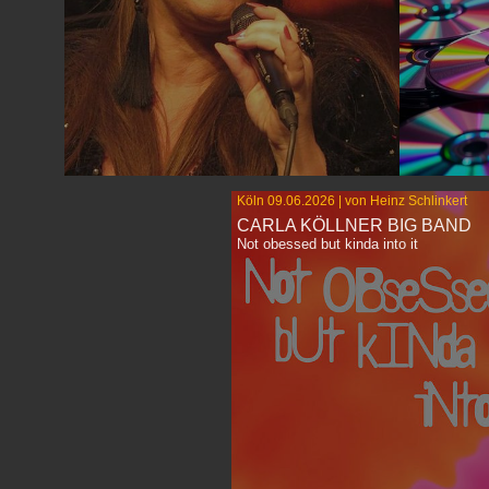
Köln 09.06.2026 | von Heinz Schlinkert
Neue Relea
CARLA KÖLLNER BIG BAND
Am 13. Juni 2026 gastierte die Straight Ahead
von Airto Mo
Bigband im Bochumer Kulturrat mit einer
Flora Purim
Not obessed but kinda into it
Hommage an Count Basie.
Tovte, Step