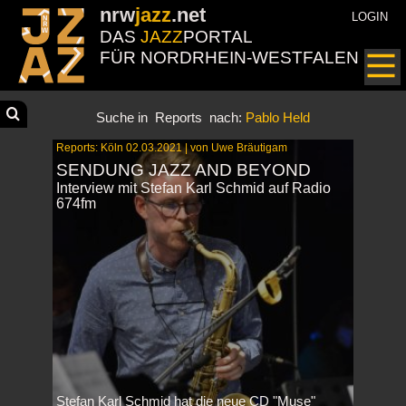
nrw
jazz
.net
LOGIN
DAS
JAZZ
PORTAL
FÜR NORDRHEIN-WESTFALEN
Suche in
Reports
nach:
Pablo Held
Reports: Köln 02.03.2021 | von Uwe Bräutigam
SENDUNG JAZZ AND BEYOND
Interview mit Stefan Karl Schmid auf Radio
674fm
Stefan Karl Schmid hat die neue CD "Muse"