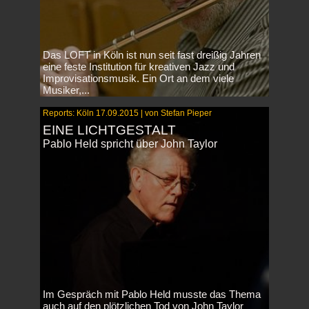
Das LOFT in Köln ist nun seit fast dreißig Jahren
eine feste Institution für kreativen Jazz und
Improvisationsmusik. Ein Ort an dem viele
Musiker,...
Reports: Köln 17.09.2015 | von Stefan Pieper
EINE LICHTGESTALT
Pablo Held spricht über John Taylor
Im Gespräch mit Pablo Held musste das Thema
auch auf den plötzlichen Tod von John Taylor