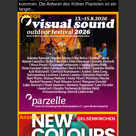
kommen. Die Antwort des Kölner Pianisten ist ein
langer...
Anzeige
Anzeige
Anzeige
Anzeige