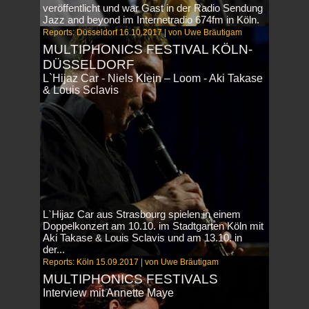
veröffentlicht und war Gast in der Radio Sendung
Jazz and beyond im Internetradio 674fm in Köln.
Reports: Düsseldorf 16.10.2017 | von Uwe Bräutigam
MULTIPHONICS FESTIVAL KÖLN-
DÜSSELDORF
L`Hijaz Car - Niels Klein – Loom - Aki Takase
& Louis Sclavis
L`Hijaz Car aus Strasbourg spielen in einem
Doppelkonzert am 10.10. im Stadtgarten Köln mit
Aki Takase & Louis Sclavis und am 13.10. in
der...
Reports: Köln 15.09.2017 | von Uwe Bräutigam
MULTIPHONICS FESTIVALS
Interview mit Annette Maye