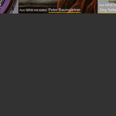
r
,
Aus NRW mi
Peter Baumgärtner
Jörg Sieb
Aus NRW mit dabei:
bnisse von
Schon beim Line Up fällt auf, dass dies keine
Unter den
ansen,
gewöhnliche Band ist: Drums, aber kein
Akkordeon
ike
Bass, Orgel und Vibraphon/Marimba. Können
Stelle – t
sich die Instrumente...
Vertreter d