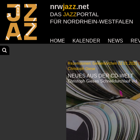
nrw
jazz
.net
DAS
JAZZ
PORTAL
FÜR NORDRHEIN-WESTFALEN
HOME
KALENDER
NEWS
RE
Rezensionen: Gelsenkirchen 02.01.2025 |
Christoph Giese
NEUES AUS DER CD-WELT
Christoph Gieses Schnelldurchlauf Vol.