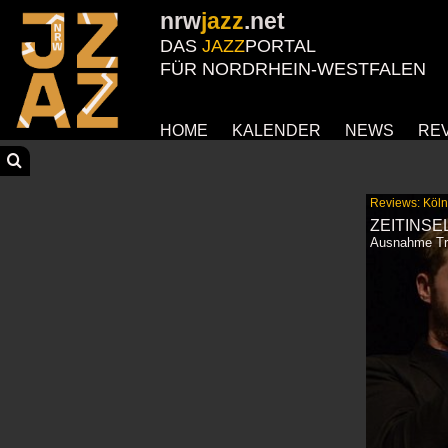
nrw
jazz
.net
DAS
JAZZ
PORTAL
FÜR NORDRHEIN-WESTFALEN
HOME
KALENDER
NEWS
RE
Reviews: Köln
ZEITINSE
Ausnahme Tr