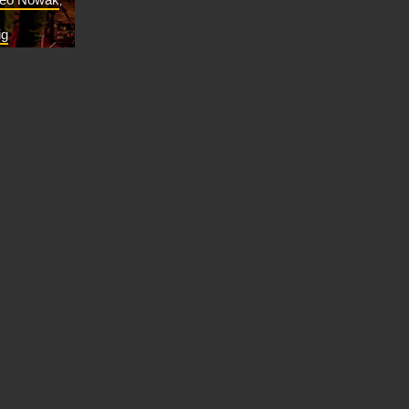
keo Nowak
,
ig
e stolze
Falle des
 sein