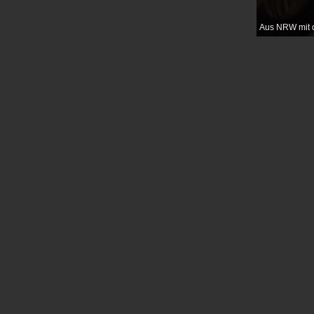
Aus NRW mit 
Der in New 
Komponist 
Initiative Ze