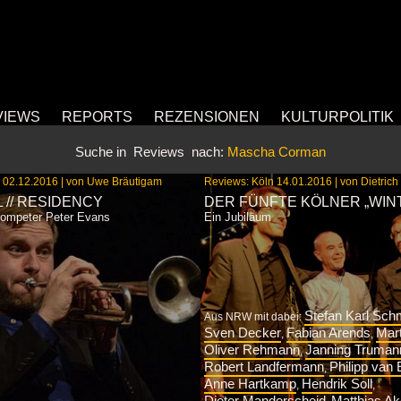
VIEWS
REPORTS
REZENSIONEN
KULTURPOLITIK
Suche in
Reviews
nach:
Mascha Corman
 02.12.2016 | von Uwe Bräutigam
Reviews: Köln 14.01.2016 | von Dietrich
L // RESIDENCY
DER FÜNFTE KÖLNER „WIN
ompeter Peter Evans
Ein Jubiläum
Stefan Karl Sch
Aus NRW mit dabei:
Sven Decker
Fabian Arends
Mar
,
,
Oliver Rehmann
Janning Truman
,
Robert Landfermann
Philipp van 
,
Anne Hartkamp
Hendrik Soll
,
,