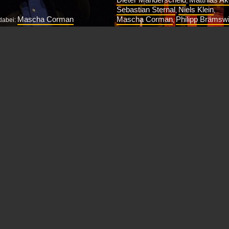
Dieter Manderscheid
Matthias A
,
Sebastian Sternal
Niels Klein
,
,
Mascha Corman
Mascha Corman
Philipp Brämsw
dabei:
,
Rechtfertigen fünf Jahre schon di
York lebende Trompeter und
Selbstbelobigung „Jubiläum“? Im 
Peter Evans war Gastmusiker der
Kölner Festivals „Winterjazz“, das
itinsel//Residency.
Programmheft...