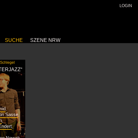
LOGIN
SUCHE
SZENE NRW
 Schlegel
TERJAZZ“
mid
,
tin Sasse
,
n
,
Endert
,