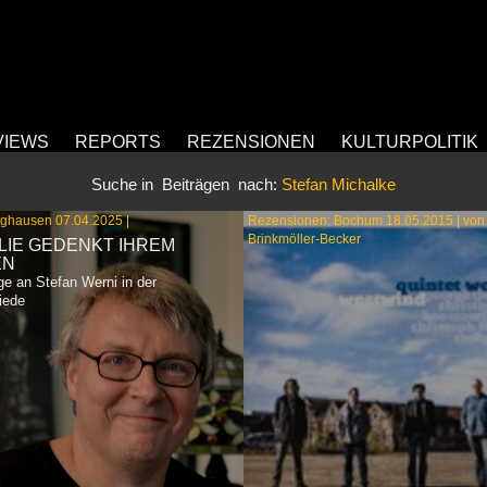
VIEWS
REPORTS
REZENSIONEN
KULTURPOLITIK
Suche in
Beiträgen
nach:
Stefan Michalke
ghausen 07.04.2025 |
Rezensionen: Bochum 18.05.2015 | von 
Brinkmöller-Becker
LIE GEDENKT IHREM
EN
 an Stefan Werni in der
iede