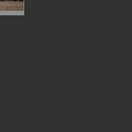
,
West
geht auch
 mit ihren