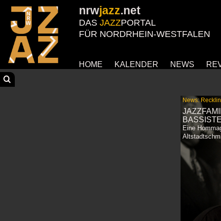
nrw
jazz
.net
DAS
JAZZ
PORTAL
FÜR NORDRHEIN-WESTFALEN
HOME
KALENDER
NEWS
RE
News: Recklin
JAZZFAMI
BASSIST
Eine Hommage
Altstadtschm