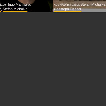
Ingo Marmulla
Stefan Michalke
dabei:
,
Aus NRW mit dabei:
e
Stefan Michalke
Christoph Fischer
,
de Jazzsession am 10. April
Schon von dem Quintett Quintet 
ikalisch dem vielseitigen
gehört? Nein? Keine Sorge, das 
sten und Komponisten, der im
kaum, spielen die fünf Rheinländer
erstarb.
verschiedenen Wurzeln und...