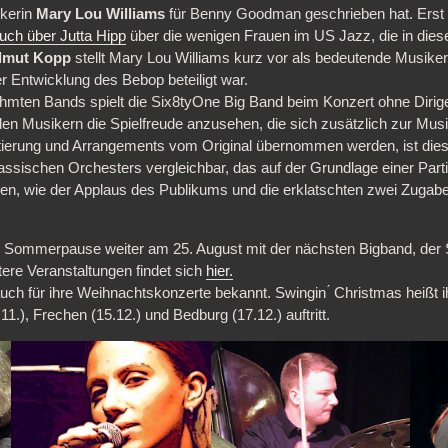
ikerin
Mary Lou Williams
für Benny Goodman geschrieben hat. Erst k
uch über Jutta Hipp
über die wenigen Frauen im US Jazz, die in dies
lmut Kopp
stellt Mary Lou Williams kurz vor als bedeutende Musikerin
r Entwicklung des Bebop beteiligt war.
hmten Bands spielt die Six8tyOne Big Band beim Konzert ohne Dirige
allen Musikern die Spielfreude anzusehen, die sich zusätzlich zur Mu
tierung und Arrangements vom Original übernommen werden, ist dies 
lassischen Orchesters vergleichbar, das auf der Grundlage einer Partit
ngen, wie der Applaus des Publikums und die erklatschten zwei Zugabe
er Sommerpause weiter am 25. August mit der nächsten Bigband, der 
tere Veranstaltungen findet sich
hier.
auch für ihre Weihnachtskonzerte bekannt. Swingin ́ Christmas heißt
11.), Frechen (15.12.) und Bedburg (17.12.) auftritt.