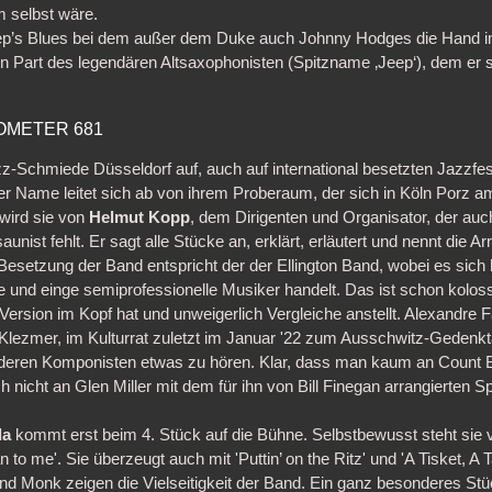
m selbst wäre.
ep’s Blues bei dem außer dem Duke auch Johnny Hodges die Hand im
 Part des legendären Altsaxophonisten (Spitzname ‚Jeep‘), dem er st
OMETER 681
Jazz-Schmiede Düsseldorf auf, auch auf international besetzten Jazzfe
r Name leitet sich ab von ihrem Proberaum, der sich in Köln Porz am
 wird sie von
Helmut Kopp
, dem Dirigenten und Organisator, der auch
nist fehlt. Er sagt alle Stücke an, erklärt, erläutert und nennt die 
e Besetzung der Band entspricht der der Ellington Band, wobei es sich
 und einge semiprofessionelle Musiker handelt. Das ist schon kolos
Version im Kopf hat und unweigerlich Vergleiche anstellt. Alexandre F
 Klezmer, im Kulturrat zuletzt im Januar '22 zum Ausschwitz-Gedenkt
deren Komponisten etwas zu hören. Klar, dass man kaum an Count B
h nicht an Glen Miller mit dem für ihn von Bill Finegan arrangierten S
da
kommt erst beim 4. Stück auf die Bühne. Selbstbewusst steht sie v
o me'. Sie überzeugt auch mit 'Puttin’ on the Ritz' und 'A Tisket, A 
d Monk zeigen die Vielseitigkeit der Band. Ein ganz besonderes Stück