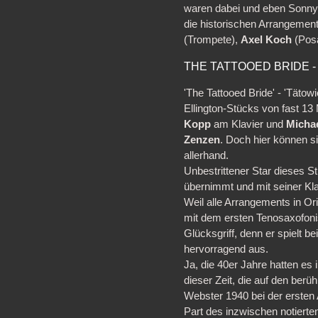
waren dabei und eben Sonny 
die historischen Arrangement
(Trompete),
Axel Koch
(Pos
THE TATTOOED BRIDE - 
'The Tattooed Bride' - 'Täto
Ellington-Stücks von fast 13
Kopp
am Klavier und
Micha
Zenzen
. Doch hier können si
allerhand.
Unbestrittener Star dieses S
übernimmt und mit seiner Kla
Weil alle Arrangements in Or
mit dem ersten Tenosaxofonis
Glücksgriff, denn er spielt b
hervorragend aus.
Ja, die 40er Jahre hatten es 
dieser Zeit, die auf den ber
Webster 1940 bei der ersten
Part des inzwischen notierten