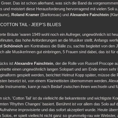
Greer. Das ist schon allerhand, was sich die Band da vorgenommen h
s und meistert diese Herausforderung hervorragend mit vielen Soli u
aune),
Roland Kramer
(Baritonsax) und
Alexandre Fainchtein
(Klar
COTTON TAIL - JEEP’S BLUES
wierte Bräute 'waren 1949 wohl noch ein Aufreger, ungewöhnlich ist he
 Minuten, das hohe Anforderungen an die Musiker stellt. Anfangs werf
el Schöneich
am Kontrabass die Bälle zu, sachte begleitet von den
ch alle MusikerInnen gut einbringen, 5 Frauen sind dabei, das ist fü
tücks ist
Alexandre Fainchtein
, der die Rolle von Russell Procope a
rinette einen ungewöhnlich langen Solopart und am Ende einen sehr l
iginalform gespielt werden, berichtet Helmut Kopp später, müsse die 
ten besetzt ist, von einem Klarinettisten übernommen werden. Alexan
eide Instrumente, kann je nach Bedarf zwischen ihnen wechseln und fül
in sich. 'Cotton Tail' ist da vielleicht die bekannteste und wichtigste
ühmten 'Rhythm Changes' basiert. Berühmt ist vor allem das Solo au
 Aufnahme improvisierte und das sofort akzeptiert wurde. Heute übe
 Solos, er spielt vielleicht nicht ganz so grummelig-rau wie Webster, 