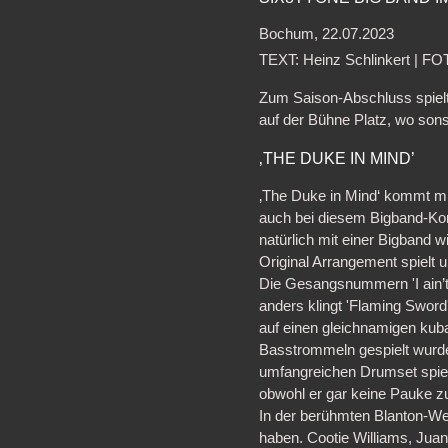
Bochum, 22.07.2023
TEXT: Heinz Schlinkert | F
Zum Saison-Abschluss spielt
auf der Bühne Platz, wo sons
‚THE DUKE IN MIND’
‚The Duke in Mind‘ kommt mir
auch bei diesem Bigband-Konz
natürlich mit einer Bigband 
Original Arrangement spielt 
Die Gesangsnummern 'I ain’t 
anders klingt 'Flaming Swor
auf einen gleichnamigen kub
Basstrommeln gespielt wurd
umfangreichen Drumset spiel
obwohl er gar keine Pauke zu
In der berühmten Blanton-We
haben. Cootie Williams, Jua