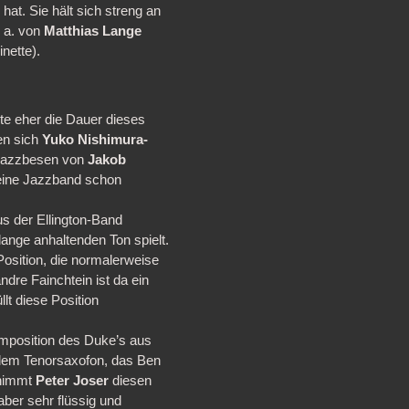
at. Sie hält sich streng an
. a. von
Matthias Lange
inette).
ute eher die Dauer dieses
en sich
Yuko Nishimura-
 Jazzbesen von
Jakob
r eine Jazzband schon
us der Ellington-Band
ange anhaltenden Ton spielt.
Position, die normalerweise
dre Fainchtein ist da ein
lt diese Position
 Komposition des Duke’s aus
f dem Tenorsaxofon, das Ben
rnimmt
Peter Joser
diesen
aber sehr flüssig und