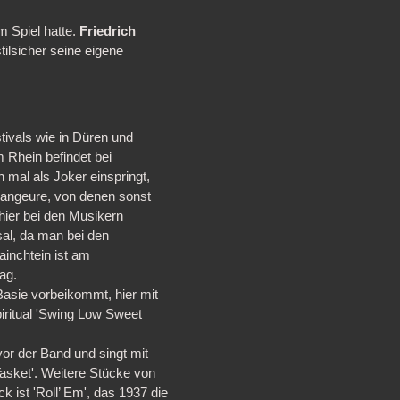
 Spiel hatte.
Friedrich
ilsicher seine eigene
stivals wie in Düren und
 Rhein befindet bei
 mal als Joker einspringt,
Arrangeure, von denen sonst
 hier bei den Musikern
sal, da man bei den
ainchtein ist am
ag.
asie vorbeikommt, hier mit
piritual 'Swing Low Sweet
or der Band und singt mit
Tasket'. Weitere Stücke von
 ist 'Roll’ Em', das 1937 die