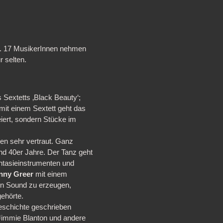
. 17 MusikerInnen nehmen
r selten.
 Sextetts ‚Black Beauty‘;
mit einem Sextett geht das
eiert, sondern Stücke im
gen sehr vertraut. Ganz
nd 40er Jahre. Der Tanz geht
ntasieinstrumenten und
nny Greer
mit einem
en Sound zu erzeugen,
gehörte.
eschichte geschrieben
 Jimmie Blanton und andere