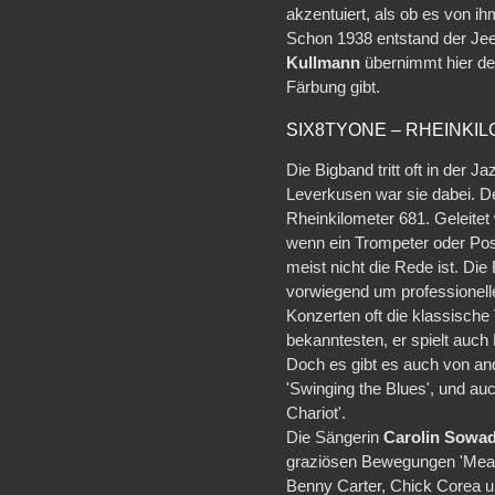
akzentuiert, als ob es von ih
Schon 1938 entstand der Je
Kullmann
übernimmt hier den
Färbung gibt.
SIX8TYONE – RHEINKIL
Die Bigband tritt oft in der 
Leverkusen war sie dabei. De
Rheinkilometer 681. Geleitet
wenn ein Trompeter oder Posau
meist nicht die Rede ist. Di
vorwiegend um professionelle
Konzerten oft die klassische 
bekanntesten, er spielt auch
Doch es gibt es auch von an
'Swinging the Blues', und auc
Chariot'.
Die Sängerin
Carolin Sowa
graziösen Bewegungen 'Mean t
Benny Carter, Chick Corea un