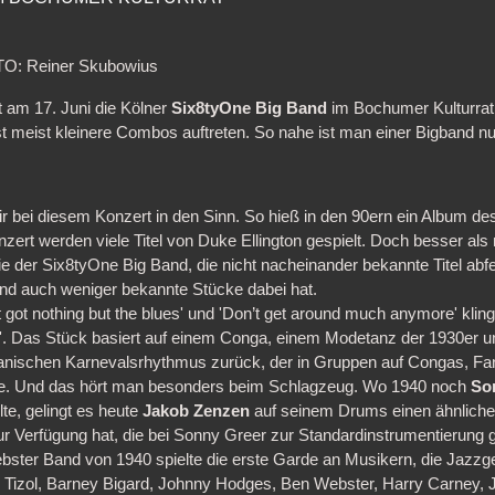
OTO: Reiner Skubowius
 am 17. Juni die Kölner
Six8tyOne Big Band
im Bochumer Kulturrat
t meist kleinere Combos auftreten. So nahe ist man einer Bigband nu
 bei diesem Konzert in den Sinn. So hieß in den 90ern ein Album des
ert werden viele Titel von Duke Ellington gespielt. Doch besser als 
wie der Six8tyOne Big Band, die nicht nacheinander bekannte Titel abf
und auch weniger bekannte Stücke dabei hat.
got nothing but the blues' und 'Don’t get around much anymore' klin
d'. Das Stück basiert auf einem Conga, einem Modetanz der 1930er u
anischen Karnevalsrhythmus zurück, der in Gruppen auf Congas, Fa
e. Und das hört man besonders beim Schlagzeug. Wo 1940 noch
So
te, gelingt es heute
Jakob Zenzen
auf seinem Drums einen ähnlich
r Verfügung hat, die bei Sonny Greer zur Standardinstrumentierung 
bster Band von 1940 spielte die erste Garde an Musikern, die Jazzg
n Tizol, Barney Bigard, Johnny Hodges, Ben Webster, Harry Carney,