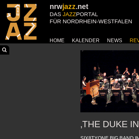
nrw
jazz
.net
DAS
JAZZ
PORTAL
FÜR NORDRHEIN-WESTFALEN
HOME
KALENDER
NEWS
RE
‚THE DUKE IN
SIX8TYONE BIG BAND 