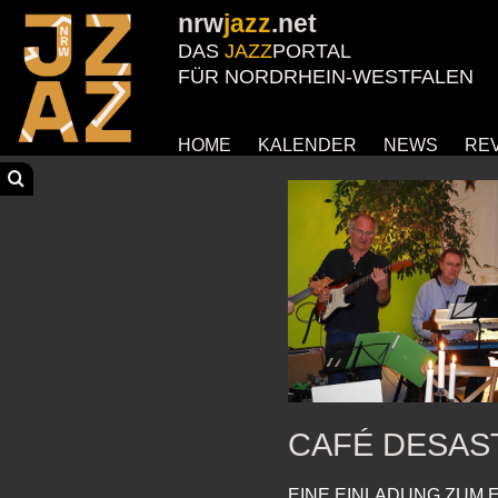
nrw
jazz
.net
DAS
JAZZ
PORTAL
FÜR NORDRHEIN-WESTFALEN
HOME
KALENDER
NEWS
RE
CAFÉ DESAS
EINE EINLADUNG ZUM