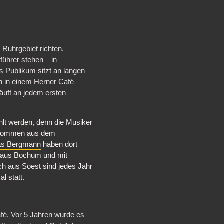
 Ruhrgebiet richten.
führer stehen – in
 Publikum sitzt an langen
en in einem Herner Café
äuft an jedem ersten
ahlt werden, denn die Musiker
 kommen aus dem
as Bergmann
haben dort
r aus Bochum und mit
ch aus Soest sind jedes Jahr
l statt.
afé. Vor 5 Jahren wurde es