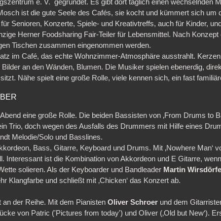
szentrum e. V. gegründet. Es gibt dort täglich einen wechselnden M
Mosch ist die gute Seele des Cafés, sie kocht und kümmert sich um 
 für Senioren, Konzerte, Spiele- und Kreativtreffs, auch für Kinder, 
einzige Herner Foodsharing Fair-Teiler für Lebensmittel. Nach Konzep
angen Tischen zusammen eingenommen werden.
latz im Café, das echte Wohnzimmer-Atmosphäre ausstrahlt. Kerzen
, Bilder an den Wänden, Blumen. Die Musiker spielen ebenerdig, dire
tzt. Nähe spielt eine große Rolle, viele kennen sich, ein fast familiä
MBER
 Abend eine große Rolle. Die beiden Bassisten von ‚From Drums to Ba
 ein Trio, doch wegen des Ausfalls des Drummers mit Hilfe eines Dr
ndt Melodie/Solo und Basslines.
t Akkordeon, Bass, Gitarre, Keyboard und Drums. Mit ‚Nowhere Man‘ v
l. Interessant ist die Kombination von Akkordeon und E Gitarre, wen
ette solieren. Als der Keyboarder und Bandleader
Martin Wirsdörf
 Klangfarbe und schließt mit ‚Chicken‘ das Konzert ab.
t an der Reihe. Mit dem Pianisten
Oliver Schroer
und dem Gitarrist
tücke von Patric ('Pictures from today') und Oliver (‚Old but New‘). Er