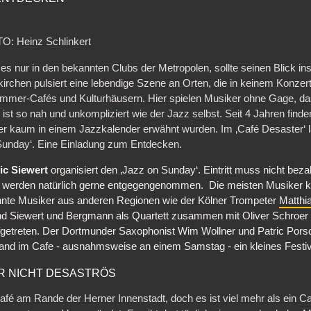
TO: Heinz Schlinkert
es nur in den bekannten Clubs der Metropolen, sollte seinen Blick ins
chen pulsiert eine lebendige Szene an Orten, die in keinem Konzert
mer-Cafés und Kulturhäusern. Hier spielen Musiker ohne Gage, das
ist so nah und unkompliziert wie der Jazz selbst. Seit 4 Jahren find
her kaum in einem Jazzkalender erwähnt wurden. Im ‚Café Desaster‘ l
Sunday‘. Eine Einladung zum Entdecken.
ic Siewert
organisiert den ‚Jazz on Sunday‘. Eintritt muss nicht bez
n werden natürlich gerne entgegengenommen.
Die meisten Musiker
nnte Musiker aus anderen Regionen wie der Kölner Trompeter
Matthi
 sind Siewert und Bergmann als Quartett zusammen mit Oliver Schroe
fgetreten. Der Dortmunder Saxophonist Wim Wollner und Patric Pors
nd im Cafe - ausnahmsweise an einem Samstag - ein kleines Festiva
AR NICHT DESASTRÖS
Café am Rande der Herner Innenstadt, doch es ist viel mehr als ein C