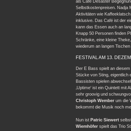
als Café Desaster Begegnung
Selbstkostenpreisen. Nadja 
Aktivitäten wie Kaffeeklatsch
inklusive. Das Café ist der 
kann das Essen auch an l
Knapp 50 Personen finden P
Schränke, eine kleine Theke
wiederum an langen Tischen si
FESTIVAL AM 13. DEZE
Der E Bass spielt an diesem
Stücke von Sting, eigentlich
Bassisten spielen abwechsel
‚Uptime‘ ist ein Quintett mi
sehr groovig und schwungvol
Christoph Wember
um die W
bekommt die Musik noch mehr
Nun ist
Patric Siewert
selbs
Wiemhöfer
spielt das Trio S