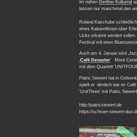
im nahen
Gerther Kulturrat
au
lassen nur manchmal den an
Roland Kaschube schließlich 
eines Kabarettisten über Er
Licks erkannt werden sollen.
Festival mit einer Bluessessi
Auch am 4. Januar wird ‚Jaz
‚
Café Desaster
‘ Mont-Cenis
mit dem Quartett 'UNITFOUR' 
Patric Siewert hat in Gelse
spielt er -ähnlich wie im Ca
'UnitThree' mit Patric Siewert
http://patricsiewert.de
https://schroer-siewert-duo.d