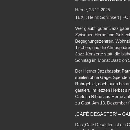
Herne, 28.12.2025
TEXT: Heinz Schlinkert | FO
Wer glaubt, guten Jazz gäbe 
Zwischen Herne und Gelsenkir
Begegnungszentren, Wohnzim
Tischen, und die Atmosphäre 
Jazz-Konzerte statt, die bis
Sonntag im Monat ‚Jazz on 
Der Herner Jazzbassist
Patr
spielen ohne Gage. Spende
Ruhrgebiet, doch auch beka
gastiert. Im letzten Herbst
Carlotta Ribbe aus Herne au
zu Gast. A
m 13. Dezember fa
‚CAFÉ DESASTER‘ – G
Das ‚Café Desaster‘ ist ein 