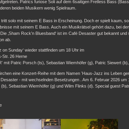
fgetreten. Patrics furiose Soli auf dem 6saitigen Fretless Bass (Ba
deren beiden Musikern wenig Spielraum.
tritt solo mit seinem E Bass in Erscheinung. Doch er spielt kaum, son
lebnisse mit seinem E Bass. Auch ein Musikrätsel gehört dazu, bei 
 Die ‚Sham Rock’n Bluesband‘ ist im Café Desaster gut bekannt und s
on ab.
z on Sunday‘ wieder stattfinden um 18 Uhr im
-Str. 26 Herne
mit Patric Porsch (ts), Sebastian Wiemhöfer (g), Patric Siewert (b), 
nkirchen eine Konzert-Reihe mit dem Namen 'Haus-Jazz ins Leben ger
fé Desaster - mit wechselnden Besetzungen . Am 6. Februar 2026 um 1
 (b), Sebastian Wiemhöfer (g) und Wilm Flinks (d). Special guest Patric
e