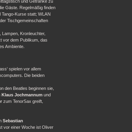
ittagstisch und Getränke zu
die Gäste. Regelmäßig finden
und Tango-Kurse statt; WLAN
t der Tischgemeinschaften
, Lampen, Kronleuchter,
kt vor dem Publikum, das
res Ambiente.
ss‘ spielen vor allem
umcomputers. Die beiden
on den Beatles beginnen sie,
n
Klaus Jochmannum
und
er
zum TenorSax greift,
en
Sebastian
st vor einer Woche ist Oliver