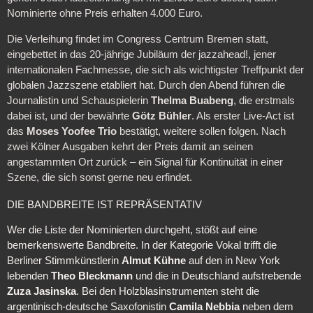
Nominierte ohne Preis erhalten 4.000 Euro.
Die Verleihung findet im Congress Centrum Bremen statt,
eingebettet in das 20-jährige Jubiläum der jazzahead!, jener
internationalen Fachmesse, die sich als wichtigster Treffpunkt der
globalen Jazzszene etabliert hat. Durch den Abend führen die
Journalistin und Schauspielerin
Thelma Buabeng
, die erstmals
dabei ist, und der bewährte
Götz Bühler
. Als erster Live-Act ist
das
Moses Yoofee Trio
bestätigt, weitere sollen folgen. Nach
zwei Kölner Ausgaben kehrt der Preis damit an seinen
angestammten Ort zurück – ein Signal für Kontinuität in einer
Szene, die sich sonst gerne neu erfindet.
DIE BANDBREITE IST REPRÄSENTATIV
Wer die Liste der Nominierten durchgeht, stößt auf eine
bemerkenswerte Bandbreite. In der Kategorie Vokal trifft die
Berliner Stimmkünstlerin
Almut Kühne
auf den in New York
lebenden
Theo Bleckmann
und die in Deutschland aufstrebende
Zuza Jasinska
. Bei den Holzblasinstrumenten steht die
argentinisch-deutsche Saxofonistin
Camila Nebbia
neben dem