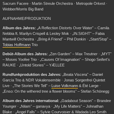
Sacrum Facere · Martin Streule Orchestra · Metropole Orkest ·
Webber/Morris Big Band
AUFNAHME/PRODUKTION
Album des Jahres:
„A Reflection Distorts Over Water" – Camila
Nebbia ft. Marilyn Crispell & Lesley Mok · „IN.SIGHT" – Fabia
Mantwill Orchestra · „Bring A Friend" – Phil Donkin · „Start/Stop" –
Tobias Hoffmann
Trio
Debüt-Album des Jahres:
„Zen Garden" – Max Treutner · „MYT"
– Moses Yoofee Trio · „Causes Of Imagination" – Shogo Seifert's
RAUKE · „Untold Stories" – YÆLLEE
Rundfunkproduktion des Jahres:
„Beata Viscera" – Daniel
García Trio & NDR Vokalensemble · Jonas Sorgenfrei Quintet
Live · „The Stories We Tell" –
Luise Volkmann
& Été Large ·
„Enso: On the withered tree a flower blooms" – Stefan Schönegg
Album des Jahres international:
„Gadabout Season" – Brandee
Younger · „Nilam" – ganavya · „My Life Matters" – Johnathan
Blake · „Angel Falls" – Sylvie Courvoisier & Wadada Leo Smith