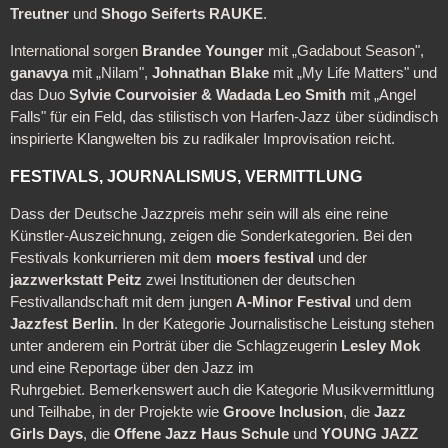
Treutner
und
Shogo Seiferts RAUKE
.
International sorgen
Brandee Younger
mit „Gadabout Season",
ganavya
mit „Nilam",
Johnathan Blake
mit „My Life Matters" und
das Duo
Sylvie Courvoisier & Wadada Leo Smith
mit „Angel
Falls" für ein Feld, das stilistisch von Harfen-Jazz über südindisch
inspirierte Klangwelten bis zu radikaler Improvisation reicht.
FESTIVALS, JOURNALISMUS, VERMITTLUNG
Dass der Deutsche Jazzpreis mehr sein will als eine reine
Künstler-Auszeichnung, zeigen die Sonderkategorien. Bei den
Festivals konkurrieren mit dem
moers festival
und der
jazzwerkstatt Peitz
zwei Institutionen der deutschen
Festivallandschaft mit dem jungen
A-Minor Festival
und dem
Jazzfest Berlin
. In der Kategorie Journalistische Leistung stehen
unter anderem ein Porträt über die Schlagzeugerin
Lesley Mok
und eine Reportage über den Jazz im
Ruhrgebiet. Bemerkenswert auch die Kategorie Musikvermittlung
und Teilhabe, in der Projekte wie
Groove Inclusion
, die
Jazz
Girls Days
, die
Offene Jazz Haus Schule
und
YOUNG JAZZ