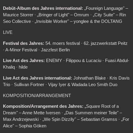
Debüt-Album des Jahres international:
„Foureign Language" –
Maurice Storrer · „Bringer of Light" – Omrum · „City Suite" – Rin
Seo Collective · „Invisible Worker" – yonglee & the DOLTANG
LIVE
Festival des Jahres:
54. moers festival · 62. jazzwerkstatt Peitz
· A-Minor Festival · Jazzfest Berlin
Live Act des Jahres:
ENEMY · Filippou & Lucaciu · Fuasi Abdul-
Khaliq · hilde
Live Act des Jahres international:
Johnathan Blake · Kris Davis
Trio · Sullivan Fortner · Vijay Iyer & Wadada Leo Smith Duo
KOMPOSITION/ARRANGEMENT
Komposition/Arrangement des Jahres:
„Square Root of a
Dream" – Anne Mette Iversen · „Das Summen meiner Teile" –
Max Andrzejewski · „We Spin Dizzily" – Sebastian Gramss · „For
Alice" – Sophia Göken