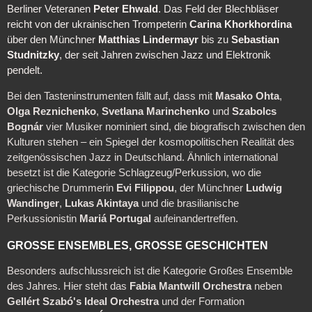
Berliner Veteranen
Peter Ehwald
. Das Feld der Blechbläser
reicht von der ukrainischen Trompeterin
Carina Khorkhordina
über den Münchner
Matthias Lindermayr
bis zu
Sebastian
Studnitzky
, der seit Jahren zwischen Jazz und Elektronik
pendelt.
Bei den Tasteninstrumenten fällt auf, dass mit
Masako Ohta
,
Olga Reznichenko
,
Svetlana Marinchenko
und
Szabolcs
Bognár
vier Musiker nominiert sind, die biografisch zwischen den
Kulturen stehen – ein Spiegel der kosmopolitischen Realität des
zeitgenössischen Jazz in Deutschland. Ähnlich international
besetzt ist die Kategorie Schlagzeug/Perkussion, wo die
griechische Drummerin
Evi Filippou
, der Münchner
Ludwig
Wandinger
,
Lukas Akintaya
und die brasilianische
Perkussionistin
Mariá Portugal
aufeinandertreffen.
GROSSE ENSEMBLES, GROSSE GESCHICHTEN
Besonders aufschlussreich ist die Kategorie Großes Ensemble
des Jahres. Hier steht das
Fabia Mantwill Orchestra
neben
Gellért Szabó's Ideal Orchestra
und der Formation