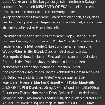
Luise Volkmann
& Été Large
, die gleich in mehreren Kategorien
auftaucht. Dass auch
MEMENTO ODESA
nominiert ist, ein
Projekt, das die musikalische Erinnerung an die
kriegsgezeichnete ukrainische Hafenstadt wachhält, zeigt, dass
der Jazzpreis politische Gegenwart nicht ausblendet, sondern sie
als Teil künstlerischer Praxis begreift.
International messen sich das estnische Projekt
Maria Faust
Sacrum Facere
, das Schweizer
Martin Streule Orchestra
, das
niederländische
Metropole Orkest
und die amerikanische
Webber/Morris Big Band
. Dass ein Orchester wie das
Metropole Orkest
in diesem Feld auftaucht, unterstreicht den
Anspruch des Preises, Jazztraditionen in ihrer ganzen
orchestralen Dimension sichtbar zu machen.
In der
Königskategorie Album des Jahres konkurriert
Camila Nebbias
„A Reflection Distorts Over Water" – eingespielt mit der
legendären Pianistin
Marilyn Crispell
– mit
Fabia Mantwills
„IN.SIGHT",
Phil Donkins
„Bring A Friend" und dem „Start/Stop"-
Album des
Tobias Hoffmann
Trios
. Bei den Debüts darf man
gespannt sein: Das
Moses Yoofee Trio
, das auch als erster Live-
Act der Preisverleihung bestätigt ist, trifft auf
YÆLLEE
,
Max