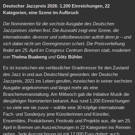
Deutscher Jazzpreis 2026: 1.200 Einreichungen, 22
Kategorien, eine Szene im Aufbruch
Die Nominierten für die sechste Ausgabe des Deutschen
Jazzpreises stehen fest. Die Auswahl zeigt eine Szene, die
internationaler, diverser und selbstbewusster auftritt denn je – und
sich dabei nicht um Genregrenzen schert. Die Preisverleihung
findet am 25. April im Congress Centrum Bremen statt, moderiert
von
Thelma Buabeng
und
Götz Bühler
.
Es ist inzwischen ein verlässlicher Gradmesser für den Zustand
des Jazz in und aus Deutschland geworden: der Deutsche
Jazzpreis, 2021 ins Leben gerufen, inzwischen in seiner sechsten
Ausgabe angekommen und längst mehr als eine
Branchenveranstaltung. Am Mittwoch gab die Initiative Musik die
diesjährigen Nominierten bekannt. Aus rund 1.200 Einreichungen
– so viele wie nie zuvor – wählte eine 30-köpfige internationale
Fach- und Sonderjury jene Künstlerinnen und Künstler,
Ensembles, Produktionen, Festivals und Projekte aus, die am 25.
April in Bremen um Auszeichnungen in 22 Kategorien ins Rennen
gehen. Jede Auszeichnung ist mit 12.000 Euro dotiert; auch