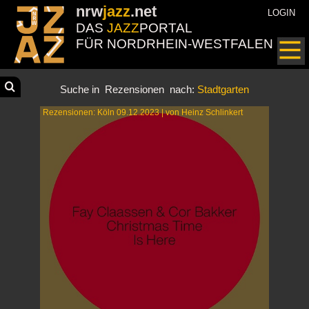
nrw
jazz
.net
LOGIN
DAS
JAZZ
PORTAL
FÜR NORDRHEIN-WESTFALEN
Suche in
Rezensionen
nach:
Stadtgarten
Rezensionen: Köln 09.12.2023 | von Heinz Schlinkert