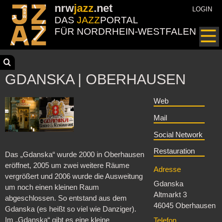
nrw
jazz
.net
LOGIN
DAS
JAZZ
PORTAL
FÜR NORDRHEIN-WESTFALEN
GDANSKA | OBERHAUSEN
Web
Mail
Social Network
Restauration
Das „Gdanska“ wurde 2000 in Oberhausen
eröffnet, 2005 um zwei weitere Räume
Adresse
vergrößert und 2006 wurde die Ausweitung
Gdanska
um noch einen kleinen Raum
Altmarkt 3
abgeschlossen. So entstand aus dem
46045 Oberhausen
Gdanska (es heißt so viel wie Danziger).
Im „Gdanska“ gibt es eine kleine
Telefon