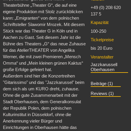
Theaterbühne „Theater G“, die auf eine
+49 (0) 208 620
eigene Produktion mit Stolz zurückblicken
137 5
kann: „Emigranten“ von dem polnischen
Kapazität
Schriftsteller Slawomir Mrozek. Mit diesem
Stück war das Theater G in Köln und in
100-250
Aachen zu Gast. Seit diesem Jahr ist die
Ticketpreise
Bühne des Theaters „G“ das neue Zuhause
bis 20 Euro
für das AtelierTHEATER von Angelika
Werner, die mit zwei Premieren „Mensch
Veranstalter
Omma“ und „Mein kleinen grünen Kaktus“
Jazzkarussell
Oberhausen
große Erfolge gefeiert hat.
Außerdem sind hier die Konzertreihen
"Gitarissimo" und das "Jazzkarussel" beim
Beiträge (1)
dem sich als um KURO dreht, zuhause.
Reviews (1)
Ohne die gute Zusammenarbeit mit der
Stadt Oberhausen, dem Generalkonsulat
der Republik Polen, dem polnischen
Kulturinstitut in Düsseldorf, ohne die
Anerkennung vieler Bürger und
Einrichtungen in Oberhausen hätte das