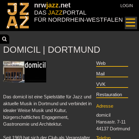
nrw
jazz
.net
LOGIN
DAS
JAZZ
PORTAL
FÜR NORDRHEIN-WESTFALEN
DOMICIL | DORTMUND
Web
Mail
VVK
Restauration
Das domicil ist eine Spielstätte für Jazz und
aktuelle Musik in Dortmund und verbindet in
Adresse
idealer Weise Musik und Kultur,
domicil
bürgerschaftliches Engagement,
Hansastr. 7-11
Gastronomie und Architektur.
44137 Dortmund
Seit 1969 hat sich der Club als Veranstalter
Telefon