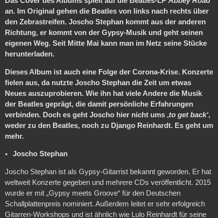
Das Cover des Albums spielt auf die Beatles-LP
Abbey Road
an. Im Original gehen die Beatles von links nach rechts über
den Zebrastreifen. Joscho Stephan kommt aus der anderen
Richtung, er kommt von der Gypsy-Musik und geht seinen
eigenen Weg. Seit Mitte Mai kann man im Netz seine Stücke
herunterladen.
Dieses Album ist auch eine Folge der Corona-Krise. Konzerte
fielen aus, da nutzte Joscho Stephan die Zeit um etwas
Neues auszuprobieren. Wie ihn hat viele Andere die Musik
der Beatles geprägt, die damit persönliche Erfahrungen
verbinden
.
Doch es geht Joscho hier nicht ums ‚
to get back‘
,
weder zu den Beatles, noch zu Django Reinhardt. Es geht um
mehr.
Joscho Stephan
Joscho Stephan ist als Gypsy-Gitarrist bekannt geworden. Er hat
weltweit Konzerte gegeben und mehrere CDs veröffentlicht. 2015
wurde er mit „Gypsy meets Groove“ für den Deutschen
Schallplattenpreis nominiert. Außerdem leitet er sehr erfolgreich
Gitarren-Workshops und ist ähnlich wie Lulo Reinhardt für seine