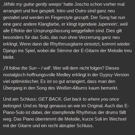
‚While my guitar gently weeps‘
hatte Joscho schon vorher mal
arrangiert und live gespielt. Intro und Outro sind ganz neu
gestaltet und werden im Fingerstyle gezupft. Der Song hat nun
eine ganz andere Klangfarbe, er klingt irgendwie ‚lupenrein‘, weil
alle Effekte der Ursprungsfassung weggefallen sind. Dies gilt
besonders für das Solo, das nun ohne Verzerrung ganz neu
erklingt. Wenn dann die Rhythmusgitarre einsetzt, kommt wieder
Django ins Spiel, wobei die Stimme der E-Gitarre der Melodie treu
bleibt.
‚I’ll follow the Sun
– I will‘
. Wer will dem nicht folgen? Dieses
nostalgisch-hoffnungsvolle Medley erklingt in der Gypsy-Version
viel optimistischer. Es ist so gut arrangiert, dass man den
Übergang in den Song des
Weißen Albums
kaum bemerkt.
Und am Schluss:
GET BACK.
Get back to where you once
belonged
. Und es fängt genauso an wie im Original. Auch das E-
Piano-Solo ist dabei, der stampfende Rhythmus der drums fällt
weg. Das Piano übernimmt die Melodie, kurze Soli im Wechsel
mit der Gitarre und ein recht abrupter Schluss.