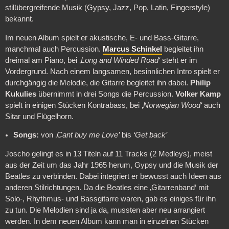
stilübergreifende Musik (Gypsy, Jazz, Pop, Latin, Fingerstyle)
bekannt.
Im neuen Album spielt er akustische, E- und Bass-Gitarre,
manchmal auch Percussion.
Marcus Schinkel
begleitet ihn
dreimal am Piano, bei ‚
Long and Winded Road‘
steht er im
Vordergrund. Nach einem langsamen, besinnlichen Intro spielt er
durchgängig die Melodie, die Gitarre begleitet ihn dabei.
Philip
Kukulies
übernimmt in drei Songs die Percussion.
Volker Kamp
spielt in einigen Stücken Kontrabass, bei ‚
Norwegian Wood‘
auch
Sitar und Flügelhorn.
Songs:
von ‚
Cant buy me Love’
bis
‘Get back’
Joscho gelingt es in 13 Titeln auf 11 Tracks (2 Medleys), meist
aus der Zeit um das Jahr 1965 herum, Gypsy und die Musik der
Beatles zu verbinden. Dabei integriert er bewusst auch Ideen aus
anderen Stilrichtungen. Da die Beatles eine ‚Gitarrenband‘ mit
Solo-, Rhythmus- und Bassgitarre waren, gab es einiges für ihn
zu tun. Die Melodien sind ja da, mussten aber neu arrangiert
werden. In dem neuen Album kann man in einzelnen Stücken