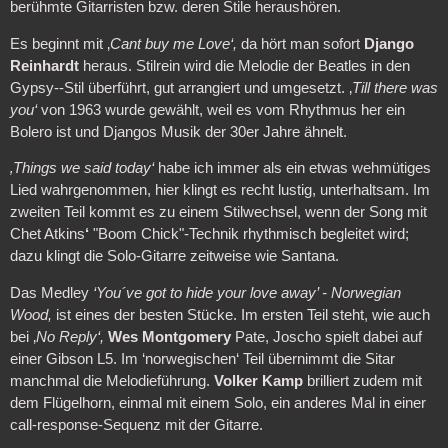
berühmte Gitarristen bzw. deren Stile heraushören.
Es beginnt mit ‚
Cant buy me Love‘,
da hört man sofort
Django
Reinhardt
heraus. Stilrein wird die Melodie der Beatles in den
Gypsy--Stil überführt, gut arrangiert und umgesetzt. ‚
Till there was
you‘
von 1963 wurde gewählt, weil es vom Rhythmus her ein
Bolero ist und Djangos Musik der 30er Jahre ähnelt.
‚Things we said today‘
habe ich immer als ein etwas wehmütiges
Lied wahrgenommen, hier klingt es recht lustig, unterhaltsam. Im
zweiten Teil kommt es zu einem Stilwechsel, wenn der Song mit
Chet Atkins
‘
"Boom Chick"-Technik rhythmisch begleitet wird;
dazu klingt die Solo-Gitarre zeitweise wie Santana.
Das Medley
‘You´ve got to hide your love away’ - Norwegian
Wood,
ist eines der besten Stücke. Im ersten Teil steht, wie auch
bei ‚
No Reply‘,
Wes Montgomery
Pate, Joscho spielt dabei auf
einer Gibson L5. Im ‘norwegischen‘ Teil übernimmt die Sitar
manchmal die Melodieführung.
Volker Kamp
brilliert zudem mit
dem Flügelhorn, einmal mit einem Solo, ein anderes Mal in einer
call-response-Sequenz mit der Gitarre.