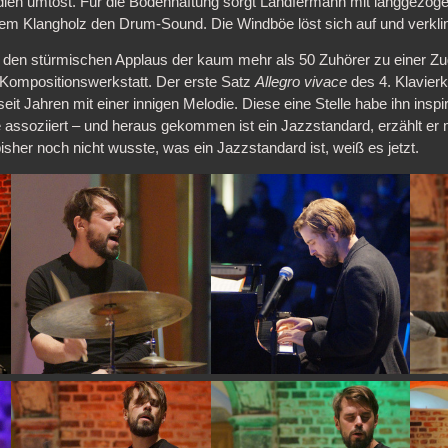
ien umtost. Für die Bodenhaftung sorgt Landfermann mit langgezog
nem Klangholz den Drum-Sound. Die Windböe löst sich auf und verklin
ld den stürmischen Applaus der kaum mehr als 50 Zuhörer zu einer Z
e Kompositionswerkstatt. Der erste Satz
Allegro vivace
des 4. Klavier
 seit Jahren mit einer innigen Melodie. Diese eine Stelle habe ihn insp
 assoziiert – und heraus gekommen ist ein Jazzstandard, erzählt er m
isher noch nicht wusste, was ein Jazzstandard ist, weiß es jetzt.