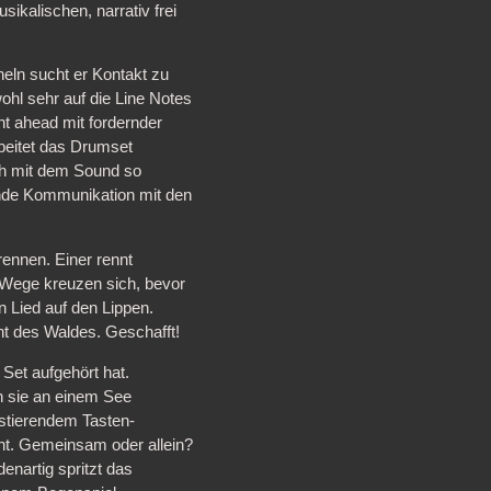
ikalischen, narrativ frei
heln sucht er Kontakt zu
hl sehr auf die Line Notes
ght ahead mit fordernder
beitet das Drumset
sch mit dem Sound so
ende Kommunikation mit den
ennen. Einer rennt
e Wege kreuzen sich, bevor
in Lied auf den Lippen.
cht des Waldes. Geschafft!
Set aufgehört hat.
n sie an einem See
istierendem Tasten-
nt. Gemeinsam oder allein?
nartig spritzt das