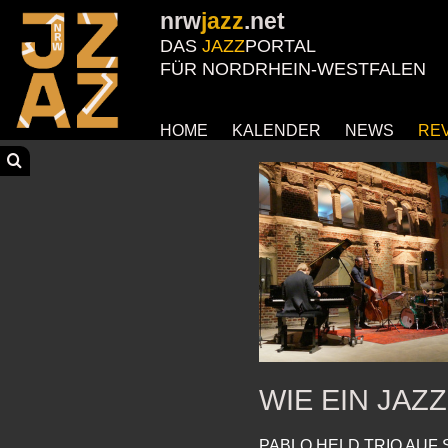
nrw
jazz
.net
DAS
JAZZ
PORTAL
FÜR NORDRHEIN-WESTFALEN
HOME
KALENDER
NEWS
RE
WIE EIN JAZ
PABLO HELD TRIO AUF