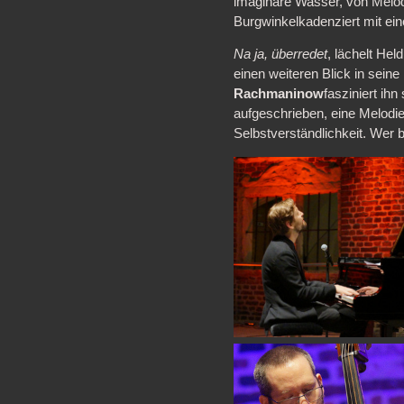
imaginäre Wasser, von Melod
Burgwinkelkadenziert mit ei
Na ja, überredet
, lächelt He
einen weiteren Blick in sein
Rachmaninow
fasziniert ihn
aufgeschrieben, eine Melodie
Selbstverständlichkeit. Wer b