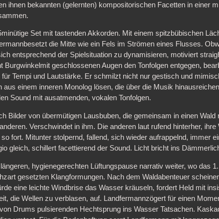
en ihnen bekannten (gelernten) kompositorischen Facetten in einer mus
usammen.
45minütige Set mit tastenden Akkorden. Mit einem spitzbübischen Läc
rmannbesetzt die Mitte wie ein Fels im Strömen eines Flusses. Obwo
 sich entsprechend der Spielsituation zu dynamisieren, motiviert strai
t Burgwinkelmit geschlossenen Augen den Tonfolgen entgegen, bear
 für Tempi und Lautstärke. Er schmilzt nicht nur gestisch und mimi
 aus einem inneren Monolog lösen, die über die Musik hinausreich
 den Sound mit ausatmenden, vokalen Tonfolgen.
ch Bilder von übermütigen Lausbuben, die gemeinsam in einen Wald r
 anderen. Verschwindet in ihm. Die anderen laut rufend hinterher, ihr
so fort. Mitunter stolpernd, fallend, sich wieder aufrappelnd, immer e
 gleich, schillert facettierend der Sound. Licht bricht ins Dämmerli
längeren, hygienegerechten Lüftungspause narrativ weiter, wo das 1. 
uchzart gesetzten Klangformungen. Nach dem Waldabenteuer scheine
e eine leichte Windbrise das Wasser kräuseln, fordert Held mit ins
it, die Wellen zu verblasen, auf. Landfermannzögert für einen Mome
 von Drums pulsierenden Hechtsprung ins Wasser Tatsachen. Kaskade