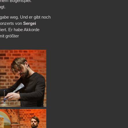
enem Bogenspiel.
gt.
ugabe weg. Und er gibt noch
konzerts von
Sergei
iriert. Er habe Akkorde
it größter