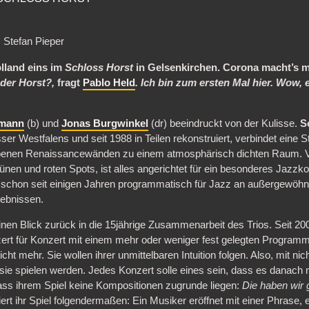
 Stefan Pieper
olland eins im
Schloss Horst
in Gelsenkirchen. Corona macht’s 
 der Horst?,
fragt
Pablo Held
. Ich bin zum ersten Mal hier. Wow,
rmann
(b) und
Jonas Burgwinkel
(dr) beeindruckt von der Kulisse.
S
er Westfalens und seit 1988 in Teilen rekonstruiert, verbindet eine 
iebenen Renaissancewänden zu einem atmosphärisch dichten Raum. V
rünen und roten Spots, ist alles angerichtet für ein besonderes Jazzk
 schon seit einigen Jahren programmatisch für Jazz an außergewöhn
ebnissen.
inen Blick zurück in die 15jährige Zusammenarbeit des Trios. Seit 200
rt für Konzert mit einem mehr oder weniger fest gelegten Programm
ht mehr. Sie wollen ihrer unmittelbaren Intuition folgen. Also, mit ni
sie spielen werden. Jedes Konzert solle eines sein, dass es danach 
dass ihrem Spiel keine Kompositionen zugrunde liegen:
Die haben wir g
iert ihr Spiel folgendermaßen: Ein Musiker eröffnet mit einer Phrase