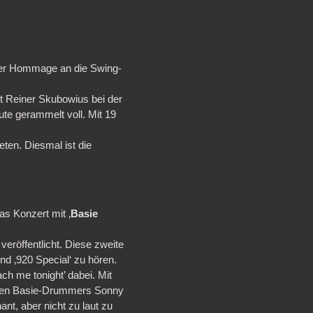
ner Hommage an die Swing-
t Reiner Skubowius bei der
ute gerammelt voll. Mit 19
eten. Diesmal ist die
s Konzert mit ‚
Basie
röffentlicht. Diese zweite
und ‚920 Special‘ zu hören.
ach me tonight’ dabei. Mit
heren Basie-Drummers Sonny
ant, aber nicht zu laut zu