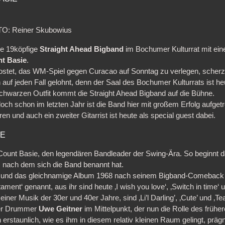
OTO: Reiner Skubowius
ie 19köpfige
Straight Ahead Bigband
im Bochumer Kulturrat mit ei
t Basie
.
stet, das WM-Spiel gegen Curacao auf Sonntag zu verlegen, scherz
auf jeden Fall gelohnt, denn der Saal des Bochumer Kulturrats ist he
chwarzen Outfit kommt die Straight Ahead Bigband auf die Bühne.
och schon im letzten Jahr ist die Band hier mit großem Erfolg aufgetr
n und auch ein zweiter Gitarrist ist heute als special guest dabei.
RE
Count Basie, den legendären Bandleader der Swing-Ära. So beginnt da
, nach dem sich die Band benannt hat.
 und das gleichnamige Album 1968 nach seinem Bigband-Comeback ve
ent‘ genannt, aus ihr sind heute ‚I wish you love‘, ‚Switch in time‘ 
iner Musik der 30er und 40er Jahre, sind ‚Li’l Darling’, ‚Cute’ und ‚Te
 der Drummer
Uwe Geitner
im Mittelpunkt, der nun die Rolle des frü
h erstaunlich, wie es ihm in diesem relativ kleinen Raum gelingt, prägn