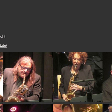
echt
d.de/