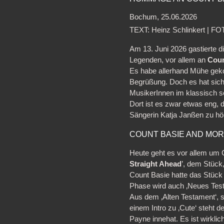
Bochum, 25.06.2026
TEXT: Heinz Schlinkert | F
Am 13. Juni 2026 gastierte d
Legenden, vor allem an
Coun
Es habe allerhand Mühe geko
Begrüßung. Doch es hat sich 
MusikerInnen im klassisch s
Dort ist es zwar etwas eng, d
Sängerin Katja Janßen zu höre
COUNT BASIE AND MO
Heute geht es vor allem um 
Straight Ahead
’, dem Stück
Count Basie hatte das Stück
Phase wird auch ‚Neues Testam
Aus dem ‚Alten Testament‘, se
einem Intro zu ‚Cute‘ steht
Payne innehat. Es ist wirklic