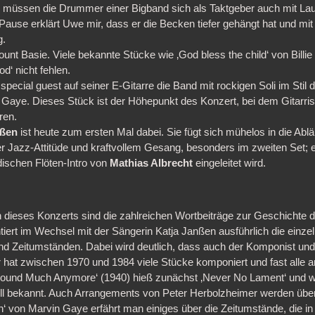
 müssen die Drummer einer Bigband sich als Taktgeber auch mit Lau
Pause erklärt Uwe mir, dass er die Becken tiefer gehängt hat und mit 
g.
unt Basie. Viele bekannte Stücke wie ‚God bless the child‘ von Billie
od‘ nicht fehlen.
 special guest auf seiner E-Gitarre die Band mit rockigen Soli im Stil
 Gaye. Dieses Stück ist der Höhepunkt des Konzert, bei dem Gitarrist
ren.
nßen
ist heute zum ersten Mal dabei. Sie fügt sich mühelos in die Abläu
er Jazz-Attitüde und kraftvollem Gesang, besonders im zweiten Set; 
dischen Flöten-Intro von
Mathias Albrecht
eingeleitet wird.
dieses Konzerts sind die zahlreichen Wortbeiträge zur Geschichte 
ert im Wechsel mit der Sängerin Katja Janßen ausführlich die einze
d Zeitumständen. Dabei wird deutlich, dass auch der Komponist un
Er hat zwischen 1970 und 1984 viele Stücke komponiert und fast alle ar
Around Much Anymore‘ (1940) hieß zunächst ‚Never No Lament‘ und w
l bekannt. Auch Arrangements von Peter Herbolzheimer werden über
on‘ von Marvin Gaye erfährt man einiges über die Zeitumstände, die i