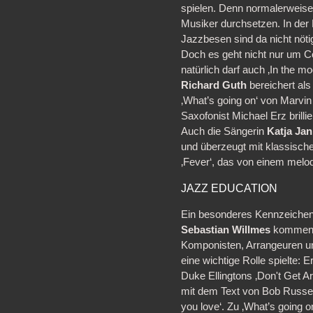
spielen. Denn normalerweise
Musiker durchsetzen. In der 
Jazzbesen sind da nicht nöti
Doch es geht nicht nur um Co
natürlich darf auch ‚In the mo
Richard Guth
bereichert als
‚What’s going on‘ von Marvin
Saxofonist Michael Erz brillie
Auch die Sängerin
Katja Ja
und überzeugt mit klassisch
‚Fever‘, das von einem melo
JAZZ EDUCATION
Ein besonderes Kennzeichen 
Sebastian Willmes
kommenti
Komponisten, Arrangeuren un
eine wichtige Rolle spielte: 
Duke Ellingtons ‚Don't Get 
mit dem Text von Bob Russel
you love‘. Zu ‚What’s going 