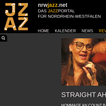
nrw
jazz
.net
DAS
JAZZ
PORTAL
FÜR NORDRHEIN-WESTFALEN
HOME
KALENDER
NEWS
RE
STRAIGHT A
HOMMAGE AN COUNT B