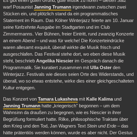
Es gibt einen guten Grund, gute Musik zu hören – diesen Satz
warf Posaunist
Janning Trumann
irgendwann zwischen zwei
Stücken ein, und plötzlich stand da ein programmatisches
Statement im Raum. Das Kölner Winterjazz feierte am 10. Januar
seine fünfzehnte Ausgabe im Stadtgarten und im Club
Zimmermanns. Vier Bühnen, freier Eintritt, rund zwanzig Konzerte
an einem Abend – und was für welche! Die Konzerteindrücke
waren allesamt exquisit, überall wirkte die Musik frisch und
ausgeschlafen. Das Festival stehe dort, wo eben diese Musik
steht, beschrieb
Angelika Niescier
im Gespräch danach die
Programmatik. Sie kuratiert zusammen mit
Ulla Oster
den
Winterjazz. Festivals wie dieses seien Orte des Widerstands, und
überall, wo so etwas entstehe, wirke dies einer gleichgeschalteten
Kultur entgegen.
Das Konzert von
Tamara Lukasheva
mit
Kalle Kalima
und
Janning Trumann
hatte „kriegerisch" begonnen – um dem
Wahnsinn da draußen zu begegnen, wie es Niescier in ihrer
Begrüßung formuliert hatte. Rilke, philosophische Traktate über
den Krieg und den Tod, Jan Wagners Text
Stein und Erde
– das
hätte prätentiös werden können, wurde es aber nicht. Der Gestus