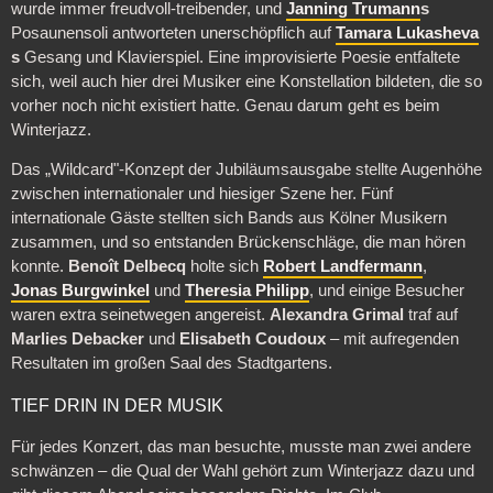
wurde immer freudvoll-treibender, und
Janning Trumann
s
Posaunensoli antworteten unerschöpflich auf
Tamara Lukasheva
s
Gesang und Klavierspiel. Eine improvisierte Poesie entfaltete
sich, weil auch hier drei Musiker eine Konstellation bildeten, die so
vorher noch nicht existiert hatte. Genau darum geht es beim
Winterjazz.
Das „Wildcard"-Konzept der Jubiläumsausgabe stellte Augenhöhe
zwischen internationaler und hiesiger Szene her. Fünf
internationale Gäste stellten sich Bands aus Kölner Musikern
zusammen, und so entstanden Brückenschläge, die man hören
konnte.
Benoît Delbecq
holte sich
Robert Landfermann
,
Jonas Burgwinkel
und
Theresia Philipp
, und einige Besucher
waren extra seinetwegen angereist.
Alexandra Grimal
traf auf
Marlies Debacker
und
Elisabeth Coudoux
– mit aufregenden
Resultaten im großen Saal des Stadtgartens.
TIEF DRIN IN DER MUSIK
Für jedes Konzert, das man besuchte, musste man zwei andere
schwänzen – die Qual der Wahl gehört zum Winterjazz dazu und