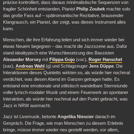
präzise kontrolliert, dass daraus minimalistische Sequenzen von
fragiler Schönheit entstanden. Pianist
Philip Zoubek
machte solo
das große Fass auf – spätromantische Rezitative, brausender
Klangrausch, ein Pianist, der zeigt, was dieses Instrument alles
kann.
Menschen, die ihre Erfahrung teilen und sich immer wieder bei
etwas Neuem begegnen – das macht die Jazzszene aus. Dafür
stand idealtypisch eine Wunschbesetzung des Bassisten
Alexander Morsey
mit
Filippa Gojo
(voc),
Roger Hanschel
(sax),
Andreas Wahl
(g) und Schlagzeuger
Jens Düppe
. Die
Interaktionen dieses Quintetts wirkten so, als würde hier nochmal
verdichtet, was diesen Abend im Ganzen getragen hatte. Es
entstand eine emotionale und stilistisch wandelbare Sternstunde
voller lyrisch-modaler Musik und einem Feuerwerk an spontaner
Interaktion, als würde hier nochmal auf den Punkt gebracht, was
Jazz in NRW ausmacht.
Jazz ist Livemusik, betonte
Angelika Niescier
danach im
Gespräch. Die Frage, wie man Menschen zu diesem Erlebnis
bringe, müsse immer wieder neu gestellt werden, vor allem,