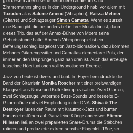
gibt diesem Abend seine besondere Dichte. Im Club
Zimmermanns ging es in den Underground hinab, vor allem mit
Toxodon
alias
Salome Amend
(Vibraphon),
Raissa Mehner
(Gitarre) und Schlagzeuger
Simon Camatta
. Wenn es zurzeit
eine Band gibt, die besonders tief in ihrer Musik drin ist, dann
dieses Trio, das auf der Annex-Bühne von Moers seine
Geburtsstunde hatte. Amends Vibraphonspiel ist ein
Befreiungsschlag, losgelöst von Jazz-Idiomatiken, dazu kommen
Mehners Gitarrengewitter und Camattas elementarer Puls, der
immer an den Ursprüngen ganz nah dran ist. Auch das erzeugte
fesselnde Hörsituationen voll hypnotischer Energie.
Jazz von heute ist divers und bunt: Im Foyer beeindruckte die
Band der Gitarristin
Monika Roscher
mit einer breitwandigen
Klangwelt aus Noise und Kollektivimprovisation. Zwei Gitarren,
zwei Schlagzeuge, wabernde Bass-Sounds und beseelte E-
Gitarrenläufe mit viel Empfindung in der DNA.
Shiva & The
Destroyer
luden den Raum mit Krautrock-Jazz und bunten
Fantasiekostümen auf. Ganz feine Klänge anderswo:
Etienne
Nillesen
ließ an zwei präparierten Snare-Drums die Stäbchen
rotieren und produzierte extrem sensible Flageolett-Töne, so