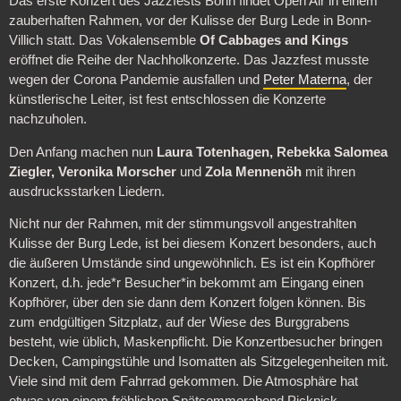
Das erste Konzert des Jazzfests Bonn findet Open Air in einem
zauberhaften Rahmen, vor der Kulisse der Burg Lede in Bonn-
Villich statt. Das Vokalensemble
Of Cabbages and Kings
eröffnet die Reihe der Nachholkonzerte. Das Jazzfest musste
wegen der Corona Pandemie ausfallen und
Peter Materna
, der
künstlerische Leiter, ist fest entschlossen die Konzerte
nachzuholen.
Den Anfang machen nun
Laura Totenhagen, Rebekka Salomea
Ziegler, Veronika Morscher
und
Zola Mennenöh
mit ihren
ausdrucksstarken Liedern.
Nicht nur der Rahmen, mit der stimmungsvoll angestrahlten
Kulisse der Burg Lede, ist bei diesem Konzert besonders, auch
die äußeren Umstände sind ungewöhnlich. Es ist ein Kopfhörer
Konzert, d.h. jede*r Besucher*in bekommt am Eingang einen
Kopfhörer, über den sie dann dem Konzert folgen können. Bis
zum endgültigen Sitzplatz, auf der Wiese des Burggrabens
besteht, wie üblich, Maskenpflicht. Die Konzertbesucher bringen
Decken, Campingstühle und Isomatten als Sitzgelegenheiten mit.
Viele sind mit dem Fahrrad gekommen. Die Atmosphäre hat