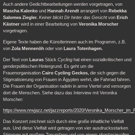
Auch andere Gedichtbearbeitungen werden vorgetragen, von
Mascha Kalenko
und
Hannah Arendt
arrangiert von
Rebekka
Salomea Ziegler.
Keiner blickt Dir hinter das Gesicht
von
Erich
Kästner
wird in einer Bearbeitung von
Veronika Morscher
vorgetragen.
Eigene Texte haben die Künstlerinnen auch im Programm, z.B.
von
Zola Mennenöh
oder von
Laura Totenhagen.
Der Text von
Lauras
Stück
Cycling
hat einen sozialkritischen und
genderpolitischen Hintergrund. Es geht um die
Frauenorganisation
Cairo Cycling Geckos,
die sich gegen die
Stigmatisierung von Frauen in Ägypten wehrt, die Fahrrad fahren.
Die Frauen der Organisation radeln in arme Viertel und versorgen
dort die Menschen. Siehe dazu das Interview mit Veronika
Morscher:
https://www.nrwjazz.net/jazzreports/2020/Veronika_Morscher_im_
Das Konzert zeichnet sich durch eine große inhaltliche Vielfalt
aus. Und diese Vielfalt wird getragen von vier ausdrucksstarken
Stimmen mit großem Tonumfang und von einem phantasievollen