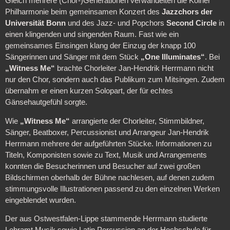
Gleich mehrere (Chor-)Generationen verwandelten die Kölner
Philharmonie beim gemeinsamen Konzert des
Jazzchors der
Universität Bonn
und des Jazz- und Popchors
Second Circle
in
einen klingenden und singenden Raum. Fast wie ein
gemeinsames Einsingen klang der Einzug der knapp 100
Sängerinnen und Sänger mit dem Stück
„One Illuminates“
. Bei
„Witness Me“
brachte Chorleiter Jan-Hendrik Herrmann nicht
nur den Chor, sondern auch das Publikum zum Mitsingen. Zudem
übernahm er einen kurzen Solopart, der für echtes
Gänsehautgefühl sorgte.
Wie
„Witness Me“
arrangierte der Chorleiter, Stimmbildner,
Sänger, Beatboxer, Percussionist und Arrangeur Jan-Hendrik
Herrmann mehrere der aufgeführten Stücke. Informationen zu
Titeln, Komponisten sowie zu Text, Musik und Arrangements
konnten die Besucherinnen und Besucher auf zwei großen
Bildschirmen oberhalb der Bühne nachlesen, auf denen zudem
stimmungsvolle Illustrationen passend zu den einzelnen Werken
eingeblendet wurden.
Der aus Ostwestfalen-Lippe stammende Herrmann studierte