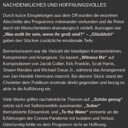
NACHDENKLICHES UND HOFFNUNGSVOLLES
Durch kurze Einspielungen aus dem Off wurden die einzelnen
Abschnitte des Programms miteinander verbunden und die Reise
durch ein Menschenleben dramaturgisch vertieft. Aussagen wie
„Was wollt ihr sein, wenn ihr groß seid?“ – „Glücklich!“
gaben den Stücken zusätzliche emotionale Tiefe.
Bemerkenswert war die Vielzahl der beteiligten Komponistinnen,
Komponisten und Arrangeure. So basiert
„Witness Me“
auf
Kompositionen von Jacob Collier, Kirk Franklin, Scott Harris,
Shawn Mendes und Michael Owuo Jr., während das Arrangement
von Jan-Hendrik Herrmann stammt. Bei diesem Stück stand der
Chorleiter dem Publikum erstmals direkt gegenüber und bezog es
aktiv in die Aufführung ein.
Viele Werke griffen nachdenkliche Themen auf.
„Schön genug“
setzte sich mit Selbstzweifeln auseinander,
„Sober“
thematisierte Einsamkeit, und
„To the Water“
erinnerte an die
Erfahrungen der Corona-Pandemie mit Isolation und Verlust.
Gleichzeitig fehlte es dem Programm nicht an Hoffnung.