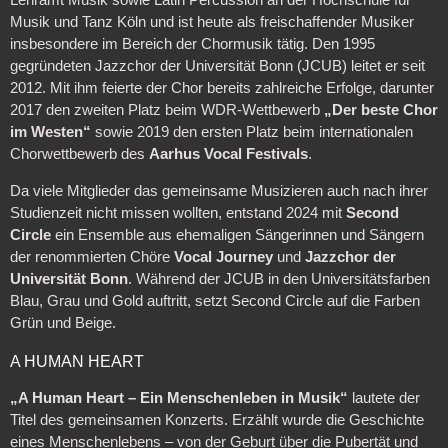
Lehramt Musik sowie Latin Percussion an der Hochschule für
Musik und Tanz Köln und ist heute als freischaffender Musiker
insbesondere im Bereich der Chormusik tätig. Den 1995
gegründeten Jazzchor der Universität Bonn (JCUB) leitet er seit
2012. Mit ihm feierte der Chor bereits zahlreiche Erfolge, darunter
2017 den zweiten Platz beim WDR-Wettbewerb
„Der beste Chor
im Westen“
sowie 2019 den ersten Platz beim internationalen
Chorwettbewerb des
Aarhus Vocal Festivals
.
Da viele Mitglieder das gemeinsame Musizieren auch nach ihrer
Studienzeit nicht missen wollten, entstand 2024 mit
Second
Circle
ein Ensemble aus ehemaligen Sängerinnen und Sängern
der renommierten Chöre
Vocal Journey
und
Jazzchor der
Universität Bonn
. Während der JCUB in den Universitätsfarben
Blau, Grau und Gold auftritt, setzt Second Circle auf die Farben
Grün und Beige.
A HUMAN HEART
„A Human Heart – Ein Menschenleben in Musik“
lautete der
Titel des gemeinsamen Konzerts. Erzählt wurde die Geschichte
eines Menschenlebens – von der Geburt über die Pubertät und