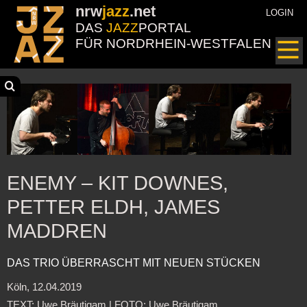
nrw
jazz
.net
LOGIN
DAS
JAZZ
PORTAL
FÜR NORDRHEIN-WESTFALEN
ENEMY – KIT DOWNES,
PETTER ELDH, JAMES
MADDREN
DAS TRIO ÜBERRASCHT MIT NEUEN STÜCKEN
Köln, 12.04.2019
TEXT: Uwe Bräutigam | FOTO: Uwe Bräutigam