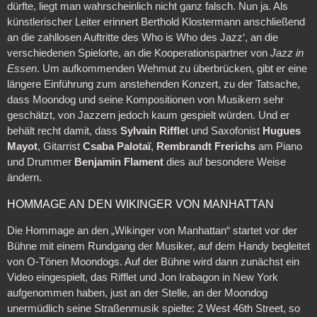
dürfte, liegt man wahrscheinlich nicht ganz falsch. Nun ja. Als
künstlerischer Leiter erinnert Berthold Klostermann anschließend
an die zahllosen Auftritte des Who is Who des Jazz‘, an die
verschiedenen Spielorte, an die Kooperationspartner von
Jazz in
Essen
. Um aufkommenden Wehmut zu überbrücken, gibt er eine
längere Einführung zum anstehenden Konzert, zu der Tatsache,
dass Moondog und seine Kompositionen von Musikern sehr
geschätzt, von Jazzern jedoch kaum gespielt würden. Und er
behält recht damit, dass
Sylvain Riffle
t und Saxofonist
Hugues
Mayot
, Gitarrist
Csaba Palotaï
,
Rembrandt Frerichs
am Piano
und Drummer
Benjamin Flament
dies auf besondere Weise
ändern.
HOMMAGE AN DEN WIKINGER VON MANHATTAN
Die Hommage an den „Wikinger von Manhattan“ startet vor der
Bühne mit einem Rundgang der Musiker, auf dem Handy begleitet
von O-Tönen Moondogs. Auf der Bühne wird dann zunächst ein
Video eingespielt, das Rifflet und Jon Irabagon in New York
aufgenommen haben, just an der Stelle, an der Moondog
unermüdlich seine Straßenmusik spielte: 2 West 46th Street, so