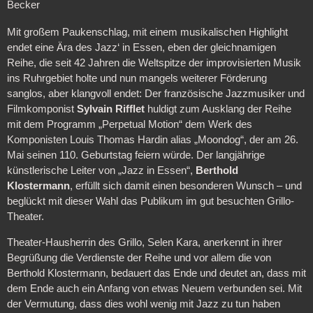
Becker
Mit großem Paukenschlag, mit einem musikalischen Highlight
endet eine Ära des Jazz‘ in Essen, eben der gleichnamigen
Reihe, die seit 42 Jahren die Weltspitze der improvisierten Musik
ins Ruhrgebiet holte und nun mangels weiterer Förderung
sanglos, aber klangvoll endet: Der französische Jazzmusiker und
Filmkomponist
Sylvain Rifflet
huldigt zum Ausklang der Reihe
mit dem Programm „Perpetual Motion“ dem Werk des
Komponisten Louis Thomas Hardin alias „Moondog“, der am 26.
Mai seinen 110. Geburtstag feiern würde. Der langjährige
künstlerische Leiter von „Jazz in Essen“,
Berthold
Klostermann
, erfüllt sich damit einen besonderen Wunsch – und
beglückt mit dieser Wahl das Publikum im gut besuchten Grillo-
Theater.
Theater-Hausherrin des Grillo, Selen Kara, anerkennt in ihrer
Begrüßung die Verdienste der Reihe und vor allem die von
Berthold Klostermann, bedauert das Ende und deutet an, dass mit
dem Ende auch ein Anfang von etwas Neuem verbunden sei. Mit
der Vermutung, dass dies wohl wenig mit Jazz zu tun haben