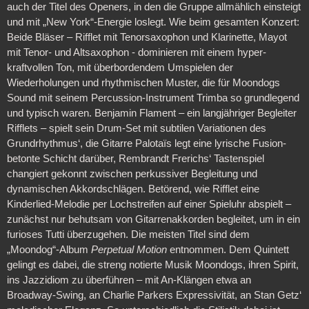
auch der Titel des Openers, in den die Gruppe allmählich einsteigt
und mit „New York“-Energie loslegt. Wie beim gesamten Konzert:
Beide Bläser – Rifflet mit Tenorsaxophon und Klarinette, Mayot
mit Tenor- und Altsaxophon - dominieren mit einem hyper-
kraftvollen Ton, mit überbordendem Umspielen der
Wiederholungen und rhythmischen Muster, die für Moondogs
Sound mit seinem Percussion-Instrument Trimba so grundlegend
und typisch waren. Benjamin Flament – ein langjähriger Begleiter
Rifflets – spielt sein Drum-Set mit subtilen Variationen des
Grundrhythmus‘, die Gitarre Palotaïs legt eine lyrische Fusion-
betonte Schicht darüber, Rembrandt Frerichs‘ Tastenspiel
changiert gekonnt zwischen perkussiver Begleitung und
dynamischen Akkordschlägen. Betörend, wie Rifflet eine
Kinderlied-Melodie per Lochstreifen auf einer Spieluhr abspielt –
zunächst nur behutsam von Gitarrenakkorden begleitet, um in ein
furioses Tutti überzugehen. Die meisten Titel sind dem
„Moondog“-Album
Perpetual Motion
entnommen. Dem Quintett
gelingt es dabei, die streng notierte Musik Moondogs, ihren Spirit,
ins Jazzidiom zu überführen – mit An-Klängen etwa an
Broadway-Swing, an Charlie Parkers Expressivität, an Stan Getz‘