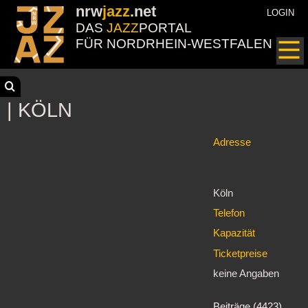
nrw
jazz
.net
LOGIN
DAS
JAZZ
PORTAL
FÜR NORDRHEIN-WESTFALEN
| KÖLN
Adresse
Köln
Telefon
Kapazität
Ticketpreise
keine Angaben
Beiträge (4423)