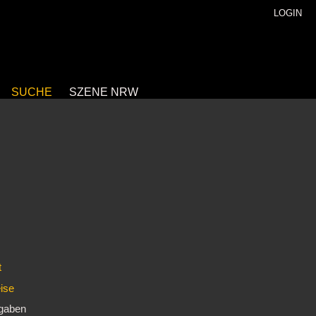
LOGIN
SUCHE
SZENE NRW
t
eise
ngaben