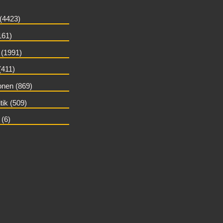
 (4423)
161)
(1991)
(411)
nen (869)
itik (509)
 (6)