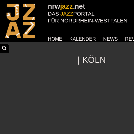
nrw
jazz
.net
DAS
JAZZ
PORTAL
FÜR NORDRHEIN-WESTFALEN
HOME
KALENDER
NEWS
RE
| KÖLN