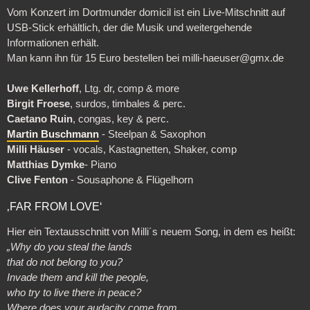
Vom Konzert im Dortmunder domicil ist ein Live-Mitschnitt auf
USB-Stick erhältlich, der die Musik und weitergehende
Informationen erhält.
Man kann ihn für 15 Euro bestellen bei milli-haeuser@gmx.de
Uwe Kellerhoff
, Ltg. dr, comp & more
Birgit Froese
, surdos, timbales & perc.
Caetano Ruin
, congas, key & perc.
Martin Buschmann
- Steelpan & Saxophon
Milli Häuser
- vocals, Kastagnetten, Shaker, comp
Matthias Dymke
- Piano
Clive Fenton
- Sousaphone & Flügelhorn
‚FAR FROM LOVE‘
Hier ein Textausschnitt von Milli´s neuem Song, in dem es heißt:
„Why do you steal the lands
that do not belong to you?
Invade them and kill the people,
who try to live there in peace?
Where does your audacity come from,