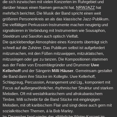
die sich inzwischen mit vielen Konzerten im Ruhrgebiet und
darüber hinaus einen Namen gemacht hat.
NRWJAZZ
hat
mehrfach berichtet. Die Musik der Band spricht einen weit
größeren Personenkreis an als das klassische Jazz-Publikum.
Die vielfältigen Perkussion-Instrumente machen neugierig und
signalisieren in Verbindung mit Instrumenten wie Sousaphon,
Steeldrum und Saxofon auch optisch Vielfalt.
Die quicklebendige Atmosphäre eines Konzerts überträgt sich
schnell auf die Zuhörer. Das Publikum selbst ist aufgefordert
mitzumachen, mit den Füßen mitzuwippen, mitzuklatschen,
mitzusingen oder gar zu tanzen. Die Kompositionen stammen
aus der Feder von Ensemblegründer und Drummer
Uwe
Kellerhoff
und der Sängerin
Milli Häuser
. Gemeinsam gestaltet
die Band dann ihre Stücke im Kollegtiv. Uwe Kellerhoff,
Schlagzeug, Percussion, Arrangement und Ltg., komponiert mit
Focus auf außergewöhnlicher, rhythmischer Struktur und starken
Melodien. Oft mit westafrikanischem und afrokubanischem
Timbre. Milli schreibt für die Band Stücke mit eingängigen
Melodien, mit oft karibischem Flair und singt diese auch gern mit
sozialkritischen Themen, á la Bob Marley.
Im Dezember fand wieder das alljährliche Winter-Konzert im