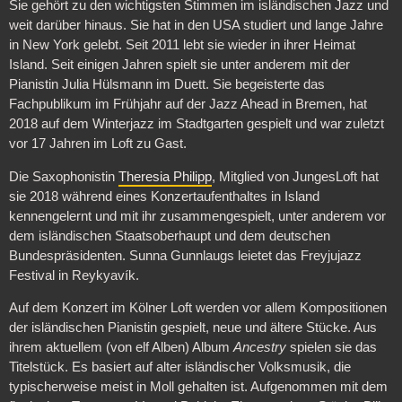
Sie gehört zu den wichtigsten Stimmen im isländischen Jazz und
weit darüber hinaus. Sie hat in den USA studiert und lange Jahre
in New York gelebt. Seit 2011 lebt sie wieder in ihrer Heimat
Island. Seit einigen Jahren spielt sie unter anderem mit der
Pianistin Julia Hülsmann im Duett. Sie begeisterte das
Fachpublikum im Frühjahr auf der Jazz Ahead in Bremen, hat
2018 auf dem Winterjazz im Stadtgarten gespielt und war zuletzt
vor 17 Jahren im Loft zu Gast.
Die Saxophonistin
Theresia Philipp
, Mitglied von JungesLoft hat
sie 2018 während eines Konzertaufenthaltes in Island
kennengelernt und mit ihr zusammengespielt, unter anderem vor
dem isländischen Staatsoberhaupt und dem deutschen
Bundespräsidenten. Sunna Gunnlaugs leietet das Freyjujazz
Festival in Reykyavík.
Auf dem Konzert im Kölner Loft werden vor allem Kompositionen
der isländischen Pianistin gespielt, neue und ältere Stücke. Aus
ihrem aktuellem (von elf Alben) Album
Ancestry
spielen sie das
Titelstück. Es basiert auf alter isländischer Volksmusik, die
typischerweise meist in Moll gehalten ist. Aufgenommen mit dem