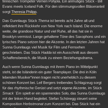
finnischen Trompeter Verneri Pohjola. Ein anmutiges Stück - Bill
Evans meets Iceland Folk. Für den stimmungsvollen Bläseranteil
sorgt
Theresia Philipp
.
Das Gunnlaugs Stück
Thema
ist bereits acht Jahre alt und
reflektiert ihre Rückkehr von New York nach Island. Die enorme
weite, die grandiose Natur und viel Ruhe, all das hat sie in
Brooklyn vermisst. Lange gehaltene Töne des Saxophons und ein
lyrisches Piano setzen hier die Akzente. In den letzten Jahren hat
Sunna Gunnlaugs viel Musik für Film und Fernsehen
geschrieben. Das Stück
Hadda
ist ein Ausschnitt aus diesem
Schaffensbereich, die Musik zu einem Beziehungsdrama.
Auch wenn Sunna Gunnlaugs mit ihrem Piano im Mittelpunkt
steht, ist die Isländerin ein guter Teamplayer. Die drei in Köln
lebenden Musiker*innen tragen nicht unerheblich zu diesem
schönen Konzert bei. Leif Bergers treibendes Schlagzeug sorgt
für das rhythmische Gerüst und setzt eigene Akzente, im Stück
Smack `Em
spielt er ein spannendes Solo, das Sunna Gunnlaugs
mit der linken Hand begleitet. Stefan Schönegg steuert seine
Komposition
Herbstmonat
zum Konzert bei. Das Stück hat ein