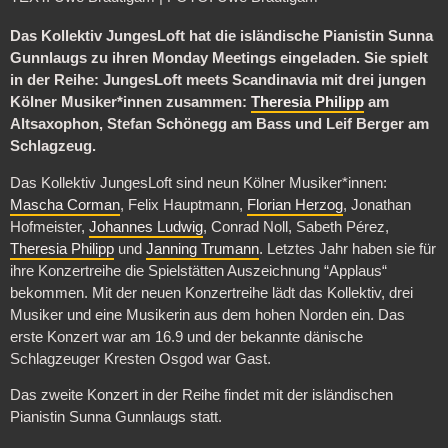
Das Kollektiv JungesLoft hat die isländische Pianistin Sunna
Gunnlaugs zu ihren Monday Meetings eingeladen. Sie spielt
in der Reihe: JungesLoft meets Scandinavia mit drei jungen
Kölner Musiker*innen zusammen:
Theresia Philipp
am
Altsaxophon, Stefan Schönegg am Bass und Leif Berger am
Schlagzeug.
Das Kollektiv JungesLoft sind neun Kölner Musiker*innen:
Mascha Corman
, Felix Hauptmann,
Florian Herzog
, Jonathan
Hofmeister,
Johannes Ludwig
, Conrad Noll, Sabeth Pérez,
Theresia Philipp
und
Janning Trumann
. Letztes Jahr haben sie für
ihre Konzertreihe die Spielstätten Auszeichnung “Applaus“
bekommen. Mit der neuen Konzertreihe lädt das Kollektiv, drei
Musiker und eine Musikerin aus dem hohen Norden ein. Das
erste Konzert war am 16.9 und der bekannte dänische
Schlagzeuger Kresten Osgod war Gast.
Das zweite Konzert in der Reihe findet mit der isländischen
Pianistin Sunna Gunnlaugs statt.