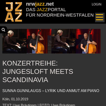
nrw
jazz
.net
LOGIN
DAS
JAZZ
PORTAL
FÜR NORDRHEIN-WESTFALEN
KONZERTREIHE:
JUNGESLOFT MEETS
SCANDINAVIA
SUNNA GUNNLAUGS – LYRIK UND ANMUT AM PIANO
Köln, 01.10.2019
TEXT: Uwe Bräutigam | FOTO: Uwe Bräutigam