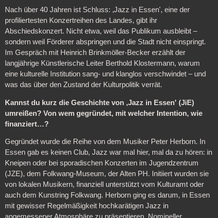
Nach über 40 Jahren ist Schluss: ‚Jazz in Essen', eine der
profiliertesten Konzertreihen des Landes, gibt ihr
Abschiedskonzert. Nicht etwa, weil das Publikum ausbleibt –
sondern weil Förderer abspringen und die Stadt nicht einspringt.
Im Gespräch mit Heinrich Brinkmöller-Becker erzählt der
langjährige Künstlerische Leiter Berthold Klostermann, warum
eine kulturelle Institution sang- und klanglos verschwindet – und
was das über den Zustand der Kulturpolitik verrät.
Kannst du kurz die Geschichte von ‚Jazz in Essen' (JiE)
umreißen? Von wem gegründet, mit welcher Intention, wie
finanziert…?
Gegründet wurde die Reihe von dem Musiker Peter Herborn. In
Essen gab es keinen Club, Jazz war mal hier, mal da zu hören: in
Kneipen oder bei sporadischen Konzerten im Jugendzentrum
(JZE), dem Folkwang-Museum, der Alten PH. Initiiert wurden sie
von lokalen Musikern, finanziell unterstützt vom Kulturamt oder
auch dem Kunstring Folkwang. Herborn ging es darum, in Essen
mit gewisser Regelmäßigkeit hochkarätigen Jazz in
angemessener Atmosphäre zu präsentieren. Nomineller