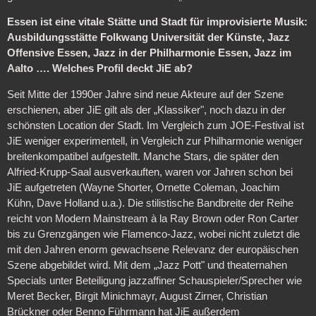
Essen ist eine vitale Stätte und Stadt für improvisierte Musik:
Ausbildungsstätte Folkwang Universität der Künste, Jazz
Offensive Essen, Jazz in der Philharmonie Essen, Jazz im
Aalto …. Welches Profil deckt JiE ab?
Seit Mitte der 1990er Jahre sind neue Akteure auf der Szene
erschienen, aber JiE gilt als der „Klassiker", noch dazu in der
schönsten Location der Stadt. Im Vergleich zum JOE-Festival ist
JiE weniger experimentell, in Vergleich zur Philharmonie weniger
breitenkompatibel aufgestellt. Manche Stars, die später den
Alfried-Krupp-Saal ausverkauften, waren vor Jahren schon bei
JiE aufgetreten (Wayne Shorter, Ornette Coleman, Joachim
Kühn, Dave Holland u.a.). Die stilistische Bandbreite der Reihe
reicht von Modern Mainstream à la Ray Brown oder Ron Carter
bis zu Grenzgängen wie Flamenco-Jazz, wobei nicht zuletzt die
mit den Jahren enorm gewachsene Relevanz der europäischen
Szene abgebildet wird. Mit dem „Jazz Pott" und theaternahen
Specials unter Beteiligung jazzaffiner Schauspieler/Sprecher wie
Meret Becker, Birgit Minichmayr, August Zirner, Christian
Brückner oder Benno Führmann hat JiE außerdem