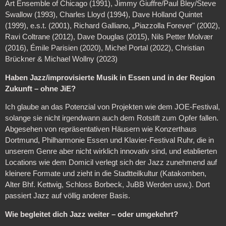
Art Ensemble of Chicago (1991), Jimmy Giuffre/Paul Bley/Steve
Swallow (1993), Charles Lloyd (1994), Dave Holland Quintet
(1999), e.s.t. (2001), Richard Galliano, „Piazzolla Forever" (2002),
Ravi Coltrane (2012), Dave Douglas (2015), Nils Petter Molvær
(2016), Émile Parisien (2020), Michel Portal (2022), Christian
Brückner & Michael Wollny (2023)
Haben Jazz/improvisierte Musik in Essen und in der Region
Zukunft – ohne JiE?
Ich glaube an das Potenzial von Projekten wie dem JOE-Festival,
solange sie nicht irgendwann auch dem Rotstift zum Opfer fallen.
Abgesehen von repräsentativen Häusern wie Konzerthaus
Dortmund, Philharmonie Essen und Klavier-Festival Ruhr, die in
unserem Genre aber nicht wirklich innovativ sind, und etablierten
Locations wie dem Domicil verlegt sich der Jazz zunehmend auf
kleinere Formate und zieht in die Stadtteilkultur (Katakomben,
Alter Bhf. Kettwig, Schloss Borbeck, JuBB Werden usw.). Dort
passiert Jazz auf völlig anderer Basis.
Wie begleitet dich Jazz weiter – oder umgekehrt?