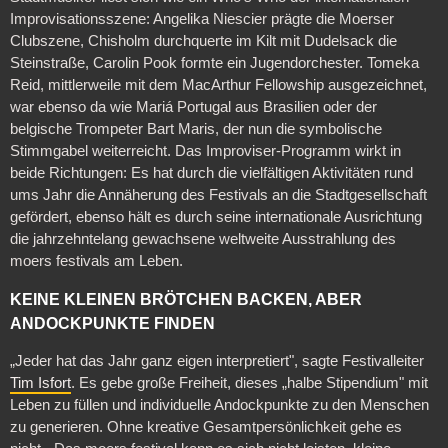
Improvisationsszene: Angelika Niescier prägte die Moerser
Clubszene, Chisholm durchquerte im Kilt mit Dudelsack die
Steinstraße, Carolin Pook formte ein Jugendorchester. Tomeka
Reid, mittlerweile mit dem MacArthur Fellowship ausgezeichnet,
war ebenso da wie Mariá Portugal aus Brasilien oder der
belgische Trompeter Bart Maris, der nun die symbolische
Stimmgabel weiterreicht. Das Improviser-Programm wirkt in
beide Richtungen: Es hat durch die vielfältigen Aktivitäten rund
ums Jahr die Annäherung des Festivals an die Stadtgesellschaft
gefördert, ebenso hält es durch seine internationale Ausrichtung
die jahrzehntelang gewachsene weltweite Ausstrahlung des
moers festivals am Leben.
KEINE KLEINEN BRÖTCHEN BACKEN, ABER
ANDOCKPUNKTE FINDEN
„Jeder hat das Jahr ganz eigen interpretiert", sagte Festivalleiter
Tim Isfort
. Es gebe große Freiheit, dieses „halbe Stipendium" mit
Leben zu füllen und individuelle Andockpunkte zu den Menschen
zu generieren. Ohne kreative Gesamtpersönlichkeit gehe es