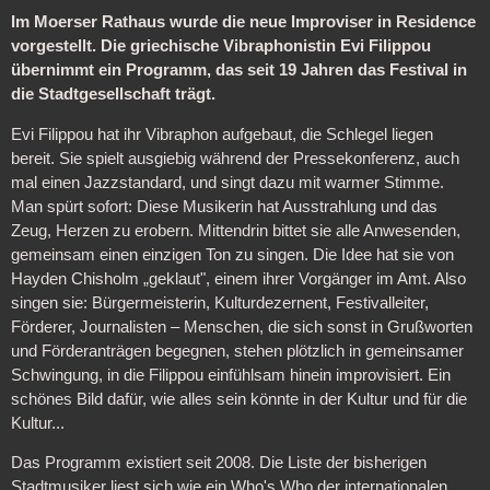
Im Moerser Rathaus wurde die neue Improviser in Residence
vorgestellt. Die griechische Vibraphonistin Evi Filippou
übernimmt ein Programm, das seit 19 Jahren das Festival in
die Stadtgesellschaft trägt.
Evi Filippou hat ihr Vibraphon aufgebaut, die Schlegel liegen
bereit. Sie spielt ausgiebig während der Pressekonferenz, auch
mal einen Jazzstandard, und singt dazu mit warmer Stimme.
Man spürt sofort: Diese Musikerin hat Ausstrahlung und das
Zeug, Herzen zu erobern. Mittendrin bittet sie alle Anwesenden,
gemeinsam einen einzigen Ton zu singen. Die Idee hat sie von
Hayden Chisholm „geklaut", einem ihrer Vorgänger im Amt. Also
singen sie: Bürgermeisterin, Kulturdezernent, Festivalleiter,
Förderer, Journalisten – Menschen, die sich sonst in Grußworten
und Förderanträgen begegnen, stehen plötzlich in gemeinsamer
Schwingung, in die Filippou einfühlsam hinein improvisiert. Ein
schönes Bild dafür, wie alles sein könnte in der Kultur und für die
Kultur...
Das Programm existiert seit 2008. Die Liste der bisherigen
Stadtmusiker liest sich wie ein Who's Who der internationalen