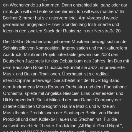
ein Wochenende zu kommen. Dann entschied sie: ganz oder gar
nicht. „Ich will die Leute kennenlernen. Ich will was machen." Ihr
Berliner Zimmer hat sie untervermietet. Am Vorabend wurde
gemeinsam angepackt – zwei Stunden lang Instrumente und
Ideen in den zweiten Stock der Residenz in der Neustraße 20.
Die 1993 in Griechenland geborene Musikerin bewegt sich an der
Schnittstelle von Komposition, Improvisation und multikulturellem
Ausdruck. Mit ihrem Projekt inEvitable gewann sie 2023 den
Deutschen Jazzpreis für das Debütalbum des Jahres. Im Duo mit
dem Bassisten Robert Lucaciu erkundet sie Jazz, improvisierte
Musik und Balkan-Traditionen. Überhaupt ist sie radikal
interdisziplinär unterwegs: Sie arbeitet mit der NDR Big Band,
dem Andromeda Mega Express Orchestra und dem Fuchsthone
Orchestra, spielte mit Angelika Niescier, Elias Stemeseder und
Uli Kempendorff. Sie ist Mitglied der nïm Dance Company der
österreichischen Choreografin Naïma Mazic und wirkte an
Musiktheater-Produktionen der Staatsoper Berlin, von Rimini
Protokoll und dem Kollektiv Hauen und Stechen mit. Für die
weltweit beachtete Theater-Produktion „All Right. Good Night.",