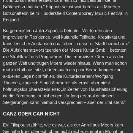
nicht. „Das moers festival kann es sich nicht leisten, kleine
Brötchen zu backen." Filippou selbst war bereits als Moerser
Botschafterin beim Huddersfield Contemporary Music Festival in
England.
Bürgermeisterin Julia Zupancic betonte: „Wir fördern den
Improviser in Residence, weil kulturelle Teilhabe, Kreativität und
künstlerischer Austausch das Leben in unserer Stadt bereichern."
Die Aufsichtsratsvorsitzenden der Moers Kultur GmbH betonten
die Strahlkraft des Programms: Die Improviser kämen aus der
ganzen Welt und trügen Moers wieder hinaus. Wenn man schon
mal im Rathaus sitzt, dürfen auch ein paar Bemerkungen zur
aktuellen Lage nicht fehlen, die Kulturdezernent Wolfgang
Thoenes, zugleich Stadtkämmerer, als ernst, aber nicht
hoffnungslos charakterisierte: „In Zeiten von Haushaltssicherung
ist die Förderung im bisherigen Umfang erstmal gesichert.
Steigerungen kann niemand versprechen – aber der Etat steht."
GANZ ODER GAR NICHT
Evi Filippou erzählte, wie es war, als der Anruf aus Moers kam.
Sie habe kurz überlegt, ob es nicht reiche, einmal im Monat für