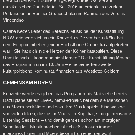
die auch bei PACT Zollverein gezeigt wurde, war sie am
musikalischen Part beteiligt. Seit 2016 unterrichtet sie zudem
Perkussion an Berliner Grundschulen im Rahmen des Vereins
Vincentino.
Csaba Kézér, Leiter des Bereichs Musik bei der Kunststiftung
NRW, erinnerte sich an ein Konzert im Dezember in Köln, bei
dem Filippou mit eben jenem Fuchsthone Orchestra aufgetreten
war: „Sie hat sich in die Herzen der Kölner katapultiert. Diese
Unmittelbarkeit kann man nicht lernen." Die Kunststiftung fördere
das Programm nun im 19. Jahr – eine bemerkenswerte
kulturpolitische Kontinuität, finanziert aus Westlotto-Geldern.
GEMEINSAM HÖREN
Konzerte werde es geben, das Programm bis Mai stehe bereits.
Dazu plane sie ein Live-Cinema-Projekt, bei dem sie Menschen
aus Moers porträtiere und dazu live Musik spiele. Eine weitere
von vielen Ideen, die sie für Moers im Kopf hat, sind gemeinsame
Listening Sessions – und damit geht es schon am morgigen
Samstag los. Musik machen ist schließlich auch immer
intensives Hören und Moers bekanntlich einer der wohl