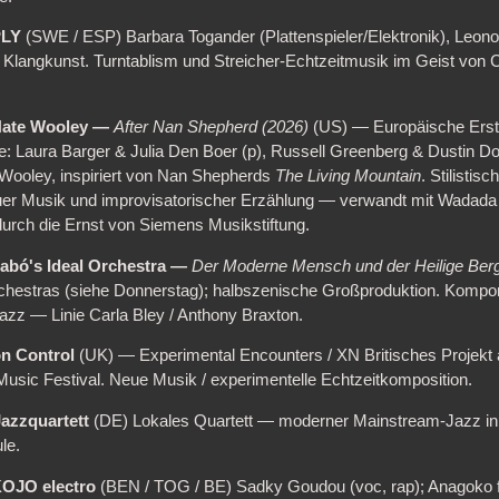
PLY
(SWE / ESP) Barbara Togander (Plattenspieler/Elektronik), Leonor 
 Klangkunst. Turntablism und Streicher-Echtzeitmusik im Geist von 
ate Wooley —
After Nan Shepherd (2026)
(US) — Europäische Ersta
re: Laura Barger & Julia Den Boer (p), Russell Greenberg & Dustin D
Wooley, inspiriert von Nan Shepherds
The Living Mountain
. Stilisti
uer Musik und improvisatorischer Erzählung — verwandt mit Wadada
durch die Ernst von Siemens Musikstiftung.
zabó's Ideal Orchestra —
Der Moderne Mensch und der Heilige Ber
hestras (siehe Donnerstag); halbszenische Großproduktion. Kompon
azz — Linie Carla Bley / Anthony Braxton.
on Control
(UK) — Experimental Encounters / XN Britisches Projek
usic Festival. Neue Musik / experimentelle Echtzeitkomposition.
azzquartett
(DE) Lokales Quartett — moderner Mainstream-Jazz in d
le.
OJO electro
(BEN / TOG / BE) Sadky Goudou (voc, rap); Anagoko 