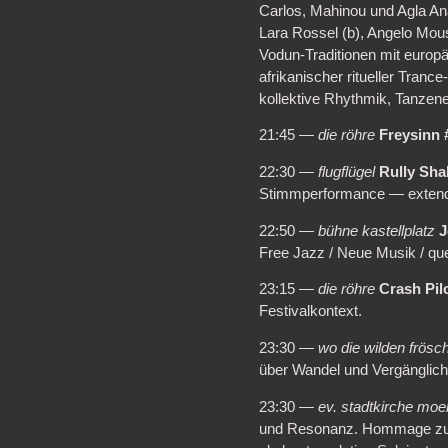
Carlos, Mahinou und Agla Anag
Lara Rossel (b), Angelo Mous
Vodun-Traditionen mit europäi
afrikanischer ritueller Tran
kollektive Rhythmik, Tanzene
21:45 —
die röhre
Freysinn 
22:30 —
flugflügel
Rully Sha
Stimmperformance — extended
22:50 —
bühne kastellplatz
J
Free Jazz / Neue Musik / qu
23:15 —
die röhre
Crash Pil
Festivalkontext.
23:30 —
wo die wilden frösc
über Wandel und Vergänglich
23:30 —
ev. stadtkirche moe
und Resonanz. Hommage zum