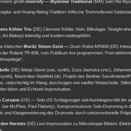
t moers gmbh
moersify — Myanmar Traditional
(MM) Sein Hla Myai
gita- und Hsaing-Waing-Tradition: höfische Trommelkunst Südostas
ens Köhler Trio
(DE) Clemens Köhler, Hein, Blikslager. Straight-a
, Art Blakey) lebendig und modern weitergeführt.
he klatschen
Moritz Simon Geist —
Drum Robot MR808
(DE) Interak
der Roland TR-808, vom Publikum live programmiert. Post-elektron
hropologie".
ibelle
(DE) Wanja Slavin (sax, synth), Zuza Jasinska (voc), Johannes 
, synth), Maximilian Stadtfeld (dr). Projekt des Berliner Saxofonisten
s, vielschichtig im Klang, durchzogen von sanfter Melancholie. Stilis
ter-Idiom und Echtzeit-Improvisation.
s Corsano
(US) — Solo US-Schlagzeuger und Aushängeschild der a
, Joe McPhee, Paul Flaherty). Kompromissloses Solo-Drumming in de
c und Klangerweiterung des Drumsets durch unkonventionelle Präpa
rden Hermits
(DE) Live-Improvisation zu Mikroskopie-Bildern. Elekt
e.