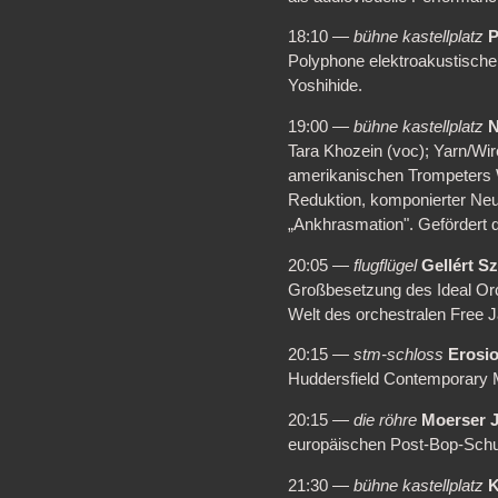
18:10 —
bühne kastellplatz
Polyphone elektroakustische
Yoshihide.
19:00 —
bühne kastellplatz
N
Tara Khozein (voc); Yarn/Wi
amerikanischen Trompeters 
Reduktion, komponierter Ne
„Ankhrasmation". Gefördert 
20:05 —
flugflügel
Gellért S
Großbesetzung des Ideal Orc
Welt des orchestralen Free J
20:15 —
stm-schloss
Erosi
Huddersfield Contemporary M
20:15 —
die röhre
Moerser J
europäischen Post-Bop-Schu
21:30 —
bühne kastellplatz
K