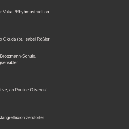
er Vokal-/Rhyhmustradition
ko Okuda (p), Isabel Rößler
en Brötzmann-Schule,
sensibler
ive, an Pauline Oliveros'
langreflexion zerstörter