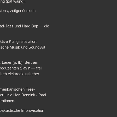
ng (pat waing).
iens, zeitgenössisch
head-Jazz und Hard Bop — die
tive Klanginstallation:
ische Musik und Sound Art
Lauer (p, tb), Bertram
/Produzenten Slavin — frei
tisch elektroakustischer
merikanischen Free-
r Linie Han Bennink / Paal
rationen.
roakustische Improvisation