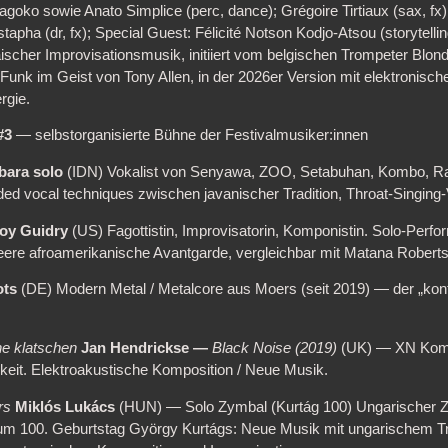
oko sowie Anato Simplice (perc, dance); Grégoire Tirtiaux (sax, fx), 
tapha (dr, fx); Special Guest: Félicité Notson Kodjo-Atsou (storytell
scher Improvisationsmusik, initiiert vom belgischen Trompeter Blondia
ce-Funk im Geist von Tony Allen, in der 2026er Version mit elektronis
rgie.
#3
— selbstorganisierte Bühne der Festivalmusiker:innen
bara solo
(IDN) Vokalist von Senyawa, ZOO, Setabuhan, Kombo, Ra
 vocal techniques zwischen javanischer Tradition, Throat-Singing
oy Guidry
(US) Fagottistin, Improvisatorin, Komponistin. Solo-Perfo
eere afroamerikanische Avantgarde, vergleichbar mit Matana Rober
ots
(DE) Modern Metal / Metalcore aus Moers (seit 2019) — der „kon
he klatschen
Jan Hendrickse —
Black Noise (2019)
(UK) — XN Komp
keit. Elektroakustische Komposition / Neue Musik.
rs
Miklós Lukács
(HUN) — Solo Zymbal (Kurtág 100) Ungarischer Zy
 100. Geburtstag György Kurtágs: Neue Musik mit ungarischem Tr