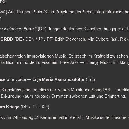
ung.
A) Aus Ruanda. Solo-/Klein-Projekt an der Schnittstelle afrikanisch
t.
he klatschen
Futur2
(DE) Junges deutsches Klangforschungsprojekt
SORBD
(DE / DEN / JP / PT) Edith Steyer (cl), Mia Dyberg (as), Rie
ischen freien Improvisierten Musik. Stilistisch im Kraftfeld zwisch
Tradition und nordeuropäischem Free Jazz — Energy Music mit klang
ce of a voice — Lilja María Ásmundsdóttir
(ISL)
n Klangkünstlerin. Im Idiom der Neuen Musik und Sound Art — meditat
e Erkundung kaum hörbarer Stimmen zwischen Luft und Erinnerung.
om Kriege
(DE / IT / UKR)
s zum Aktionstag „Zusammenhalt in Vielfalt". Musikalisch-filmische K