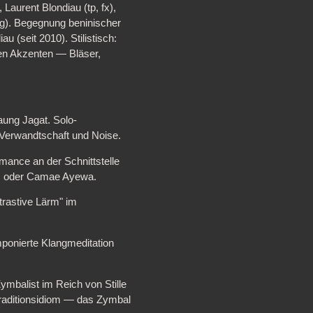
Laurent Blondiau (tp, fx),
ing). Begegnung beninischer
u (seit 2010). Stilistisch:
chen Akzenten — Bläser,
ung Jagat. Solo-
-Verwandtschaft und Noise.
rmance an der Schnittstelle
ts oder Camae Ayewa.
trastive Lärm" im
onierte Klangmeditation
mbalist im Reich von Stille
aditionsidiom — das Zymbal