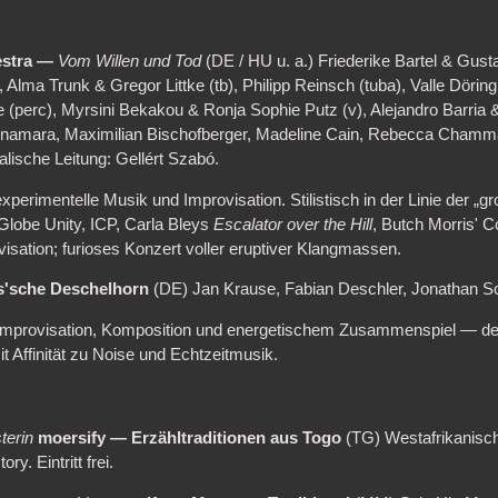
hestra —
Vom Willen und Tod
(DE / HU u. a.) Friederike Bartel & Gust
 Alma Trunk & Gregor Littke (tb), Philipp Reinsch (tuba), Valle Dörin
(perc), Myrsini Bekakou & Ronja Sophie Putz (v), Alejandro Barria &
Benamara, Maximilian Bischofberger, Madeline Cain, Rebecca Cham
lische Leitung: Gellért Szabó.
xperimentelle Musik und Improvisation. Stilistisch in der Linie der „g
Globe Unity, ICP, Carla Bleys
Escalator over the Hill
, Butch Morris' C
sation; furioses Konzert voller eruptiver Klangmassen.
s'sche Deschelhorn
(DE) Jan Krause, Fabian Deschler, Jonathan Sc
n Improvisation, Komposition und energetischem Zusammenspiel — deu
 Affinität zu Noise und Echtzeitmusik.
terin
moersify — Erzähltraditionen aus Togo
(TG) Westafrikanisch
ry. Eintritt frei.