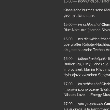
15:00 —
wohnungsbau stad
Klassische burmesische Maha
geöffnet. Eintritt frei.
15:00 —
im schlosshof
Clem
Blue-Note-Ära (Horace Silver
15:00 —
wo die wilden frösc
übergroßer Roboter-Nachbau 
als „mechanische Techno-Ant
16:00 —
bühne kastellplatz
l
Burkert (g), Lucy Liebe (b, g
improvisiert, klar im Rhythmu
Hybridjazz zwischen Songwri
17:00 —
im schlosshof
Chri
Improvisations-Szene (Björk
Nilssen-Love — Energy Musi
17:00 —
stm-pulverhaus
Ga
als audiovisuelle Performanc