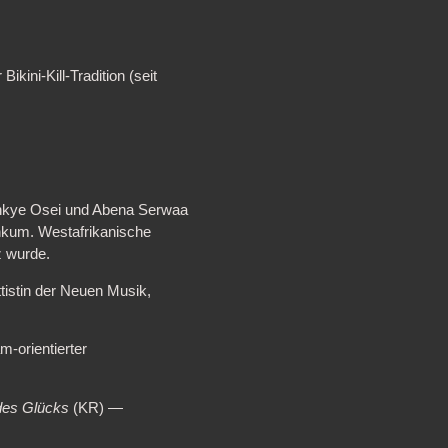
kini-Kill-Tradition (seit
kye Osei und Abena Serwaa
nkum. Westafrikanische
z wurde.
tistin der Neuen Musik,
-orientierter
 des Glücks
(KR) —