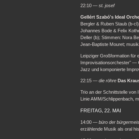
22:10 —
st. josef
Gellért Szabó's Ideal Orc
Bergler & Ruben Staub (b-cl),
Johannes Bode & Felix Kothe 
Deller (b); Stimmen: Nora 
Jean-Baptiste Mouret; musika
Leipziger Großformation für e
Improvisationsorchester" — 
Jazz und komponierte Improvi
22:15 —
die röhre
Das Krau
Trio an der Schnittstelle vo
Linie AMM/Schlippenbach, mit
FREITAG, 22. MAI
14:00 —
büro der bürgermeis
erzählende Musik als oral histo