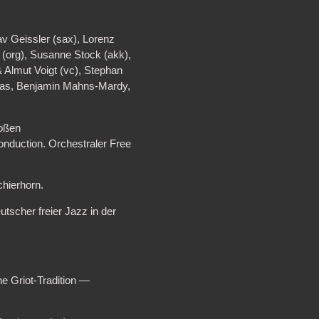
av Geissler (sax), Lorenz
g (org), Susanne Stock (akk),
 Almut Voigt (vc), Stephan
mas, Benjamin Mahns-Mardy,
roßen
onduction. Orchestraler Free
hierhorn.
tscher freier Jazz in der
e Griot-Tradition —