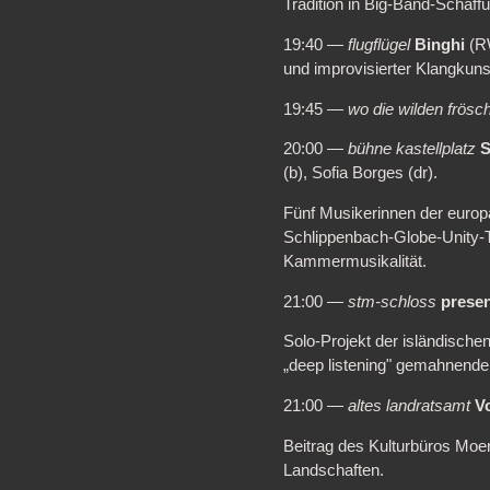
Tradition in Big-Band-Schaff
19:40 —
flugflügel
Binghi
(RW
und improvisierter Klangkuns
19:45 —
wo die wilden frösc
20:00 —
bühne kastellplatz
(b), Sofia Borges (dr).
Fünf Musikerinnen der europä
Schlippenbach-Globe-Unity-
Kammermusikalität.
21:00 —
stm-schloss
presen
Solo-Projekt der isländische
„deep listening" gemahnend
21:00 —
altes landratsamt
V
Beitrag des Kulturbüros Moer
Landschaften.