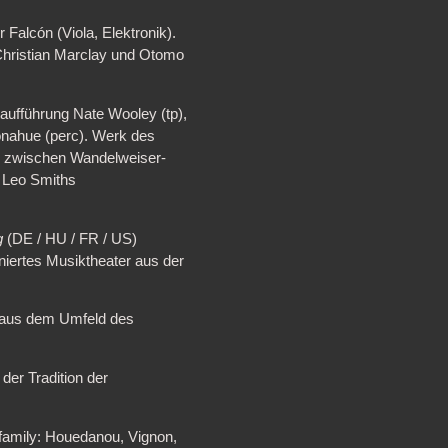
Falcón (Viola, Elektronik).
Christian Marclay und Otomo
ufführung Nate Wooley (tp),
onahue (perc). Werk des
sch zwischen Wandelweiser-
 Leo Smiths
g
(DE / HU / FR / US)
iertes Musiktheater aus der
t aus dem Umfeld des
er Tradition der
family: Houedanou, Vignon,