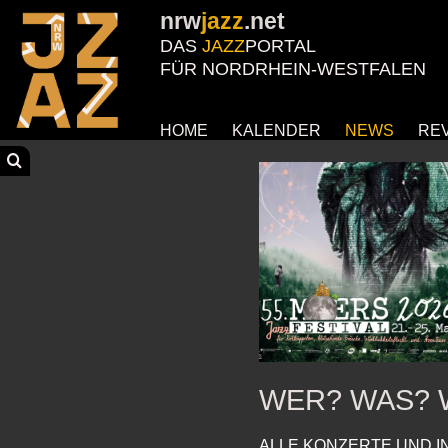
nrw
jazz
.net
DAS
JAZZ
PORTAL
FÜR NORDRHEIN-WESTFALEN
HOME
KALENDER
NEWS
RE
WER? WAS? 
ALLE KONZERTE UND I