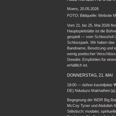
Moers, 20.05.2026
FOTO: Bildquelle: Website M
Vom 21. bis 25. Mai 2026 fin
Hauptspielstätte ist die Büh
gespielt — vom Schlosshof ü
Schlosspark. Wir haben das 
Bandname, Besetzung und ei
wenig poetischer Verschlüss
Gewähr. Empfohlen für einen d
erhältlich ist.
DONNERSTAG, 21. MAI
18:00 —
bühne kastellplatz
W
DE) Nduduzo Makhathini (p),
Begegnung der WDR Big Band 
McCoy Tyner und Abdullah Ib
Stilistisch: modaler, spirit