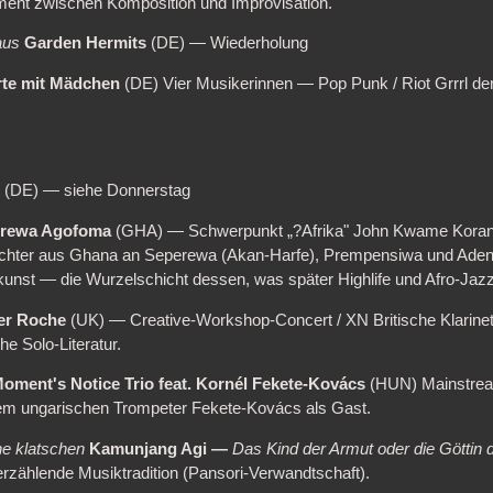
ument zwischen Komposition und Improvisation.
aus
Garden Hermits
(DE) — Wiederholung
rte mit Mädchen
(DE) Vier Musikerinnen — Pop Punk / Riot Grrrl der Bi
2
(DE) — siehe Donnerstag
rewa Agofoma
(GHA) — Schwerpunkt „?Afrika" John Kwame Koran
ochter aus Ghana an Seperewa (Akan-Harfe), Prempensiwa und Ade
kunst — die Wurzelschicht dessen, was später Highlife und Afro-Jaz
er Roche
(UK) — Creative-Workshop-Concert / XN Britische Klarinet
he Solo-Literatur.
oment's Notice Trio feat. Kornél Fekete-Kovács
(HUN) Mainstream
dem ungarischen Trompeter Fekete-Kovács als Gast.
he klatschen
Kamunjang Agi —
Das Kind der Armut oder die Göttin
rzählende Musiktradition (Pansori-Verwandtschaft).