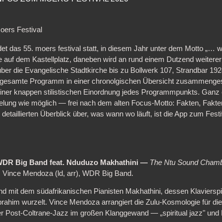
oers Festival
det das 55. moers festival statt, in diesem Jahr unter dem Motto „… 
ne auf dem Kastellplatz, daneben wird an rund einem Dutzend weiterer 
ber die Evangelische Stadtkirche bis zu Bollwerk 107, Strandbar 19
gesamte Programm in einer chronolgischen Übersicht zusammengestell
ner knappen stilistischen Einordnung jedes Programmpunkts. Ganz 
elung wie möglich — frei nach dem alten Focus-Motto: Fakten, Fakte
etaillierten Überblick über, was wann wo läuft, ist die App zum Festi
DR Big Band feat. Nduduzo Makhathini —
The Ntu Sound Chamb
 Vince Mendoza (ld, arr), WDR Big Band.
mit dem südafrikanischen Pianisten Makhathini, dessen Klavierspiel
rahim wurzelt. Vince Mendoza arrangiert die Zulu-Kosmologie für di
ueller Post-Coltrane-Jazz im großen Klanggewand — „spiritual jazz" u