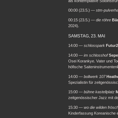
als kontemplative Soloinstr
00:00 (23.5.) —
stm-pulverh
00:15 (23.5.) —
die röhre
Bä
2024).
SAMSTAG, 23. MAI
14:00 —
schlosspark
Futur
14:00 —
im schlosshof
Sepe
Osei Korankye. Vater und T
höfische Saiteninstrumenten
14:00 —
bollwerk 107
Heath
Spezialistin für zeitgenössisc
15:00 —
bühne kastellplatz
M
zeitgenössischer Jazz mit 
15:30 —
wo die wilden frösc
Kinderfassung Koreanische e