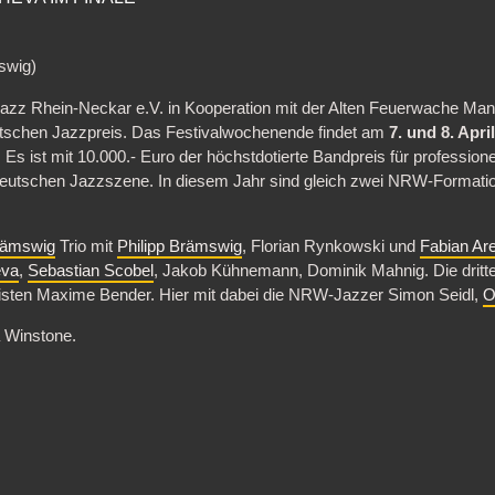
swig)
 Jazz Rhein-Neckar e.V. in Kooperation mit der Alten Feuerwache 
tschen Jazzpreis. Das Festivalwochenende findet am
7. und 8. Apri
s ist mit 10.000.- Euro der höchstdotierte Bandpreis für profession
deutschen Jazzszene. In diesem Jahr sind gleich zwei NRW-Formatio
Brämswig
Trio mit
Philipp Brämswig
, Florian Rynkowski und
Fabian Ar
eva
,
Sebastian Scobel
, Jakob Kühnemann, Dominik Mahnig. Die dritt
ten Maxime Bender. Hier mit dabei die NRW-Jazzer Simon Seidl,
O
a Winstone.