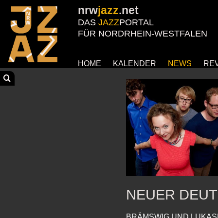
nrw
jazz
.net
DAS
JAZZ
PORTAL
FÜR NORDRHEIN-WESTFALEN
HOME
KALENDER
NEWS
RE
NEUER DEUT
BRÄMSWIG UND LUKASH