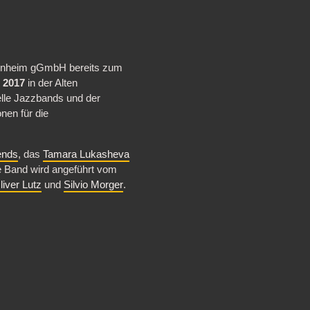
Mannheim gGmbH bereits zum
l 2017
in der Alten
elle Jazzbands und der
nen für die
ends
, das
Tamara Lukasheva
e Band wird angeführt vom
liver Lutz
und
Silvio Morger
.