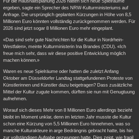
Für die Haushaltsplanung 2026 hätten sich neue Spielräume
ergeben, sagte ein Sprecher des NRW-Kulturministeriums auf
Anfrage. Die ursprünglich geplanten Kürzungen in Höhe von 8,5
Millionen Euro könnten vollständig zurückgenommen werden. Für
2026 sind jetzt sogar 8 Millionen Euro mehr eingeplant.
«Das sind sehr gute Nachrichten für die Kultur in Nordrhein-
Westfalen», meinte Kulturministerin Ina Brandes (CDU). «Ich
freue mich sehr, dass wir diese positive Entwicklung möglich
machen können.»
Waren es neue Spielräume oder hatten die zuletzt Anfang
Oktober am Düsseldorfer Landtag stattgefundenen Proteste von
Künstlerinnen und Künstler dazu beigetragen? Dass zusätzliche
Mittel der Kultur zugute kommen, dürften sie nun mit Genugtuung
aufnehmen.
Worauf sich dieses Mehr von 8 Millionen Euro allerdings bezieht
bleibt im Moment unklar, denn im letzten Jahr musste die Kultur
schon eine Kürzung von 5,5 Millionen Euro hinnehmen, was so
manche Kulturakteure in arge Bedrängnis gebracht hatte, bis hin
zur vollständigen Aufgabe gezwungen hatte. Dies zeigt, wie fragil