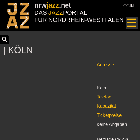
nrw
jazz
.net
LOGIN
DAS
JAZZ
PORTAL
FÜR NORDRHEIN-WESTFALEN
| KÖLN
Adresse
Köln
Telefon
Kapazität
Ticketpreise
keine Angaben
Beiträge (4423)