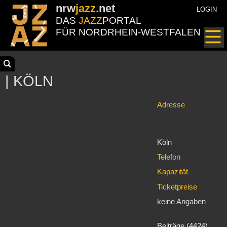
nrw
jazz
.net
LOGIN
DAS
JAZZ
PORTAL
FÜR NORDRHEIN-WESTFALEN
| KÖLN
Adresse
Köln
Telefon
Kapazität
Ticketpreise
keine Angaben
Beiträge (4424)