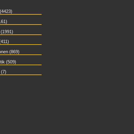
 (4423)
161)
(1991)
(411)
nen (869)
itik (509)
 (7)