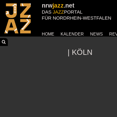
nrw
jazz
.net
DAS
JAZZ
PORTAL
FÜR NORDRHEIN-WESTFALEN
HOME
KALENDER
NEWS
RE
| KÖLN