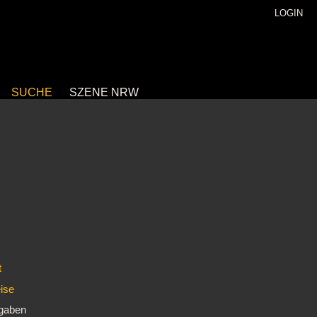
LOGIN
SUCHE
SZENE NRW
t
eise
ngaben