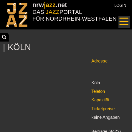
nrw
jazz
.net
LOGIN
DAS
JAZZ
PORTAL
FÜR NORDRHEIN-WESTFALEN
| KÖLN
Adresse
Köln
Telefon
Kapazität
Ticketpreise
keine Angaben
Beiträge (4423)