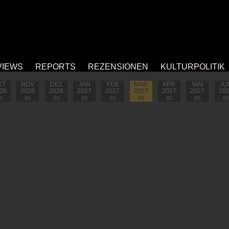
VIEWS
REPORTS
REZENSIONEN
KULTURPOLITIK
KT
NOV
DEZ
JAN
FEB
MAR
APR
MAI
JU
26
2026
2026
2027
2027
2027
2027
2027
20
0)
(0)
(0)
(0)
(0)
(0)
(0)
(0)
(0)