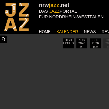
nrw
jazz
.net
DAS
JAZZ
PORTAL
FÜR NORDRHEIN-WESTFALEN
HOME
KALENDER
NEWS
RE
AUG
SEP
O
HIGH
2026
2026
20
LIGHTS
(8)
(12)
(